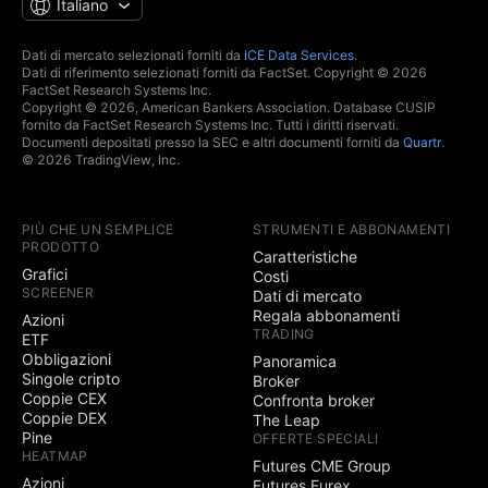
Italiano
Dati di mercato selezionati forniti da
ICE Data Services
.
Dati di riferimento selezionati forniti da FactSet. Copyright © 2026
FactSet Research Systems Inc.
Copyright © 2026, American Bankers Association. Database CUSIP
fornito da FactSet Research Systems Inc. Tutti i diritti riservati.
Documenti depositati presso la SEC e altri documenti forniti da
Quartr
.
© 2026 TradingView, Inc.
PIÙ CHE UN SEMPLICE
STRUMENTI E ABBONAMENTI
PRODOTTO
Caratteristiche
Grafici
Costi
SCREENER
Dati di mercato
Regala abbonamenti
Azioni
TRADING
ETF
Obbligazioni
Panoramica
Singole cripto
Broker
Coppie CEX
Confronta broker
Coppie DEX
The Leap
Pine
OFFERTE SPECIALI
HEATMAP
Futures CME Group
Azioni
Futures Eurex