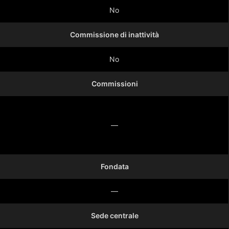
No
Commissione di inattività
No
Commissioni
—
Fondata
—
Sede centrale