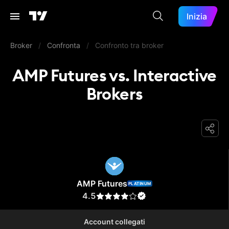
Inizia
Broker
/
Confronta
/
Confronto tra broker
AMP Futures vs. Interactive
Brokers
AMP Futures
AMP Futures
PLATINUM
4.5
Account collegati