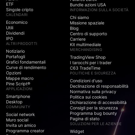
ETF
Bundle azioni USA
Singole cripto
INFORMAZIONI SULLA SOCIETÀ
CALENDARI
Chi siamo
Economico
Missione spaziale
Utili
Blog
Dividendi
Centro di supporto
IPO
Carriere
ALTRI PRODOTTI
Kit multimediale
MERCHANDISING
Notiziario
Portafogli
TradingView Shop
Grafici fondamentali
I tarocchi per i trader
Curve di rendimento
C63 TradeTime
Opzioni
POLITICHE E SICUREZZA
Mappe macro
Condizioni d'uso
Pine Script®
Declinazione di responsabilità
APPLICAZIONI
Normativa sulla privacy
Smartphone
Politica sui cookies
Desktop
Dichiarazione di accessibilità
COMMUNITY
Consigli per la sicurezza
Programma bug bounty
Social network
Pagina di stato
Muro social
SOLUZIONI PER LE AZIENDE
Invita un amico
Programma creator
Widget