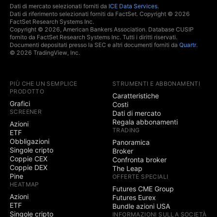
Dati di mercato selezionati forniti da
ICE Data Services
.
Dati di riferimento selezionati forniti da FactSet. Copyright © 2026
FactSet Research Systems Inc.
Copyright © 2026, American Bankers Association. Database CUSIP
fornito da FactSet Research Systems Inc. Tutti i diritti riservati.
Documenti depositati presso la SEC e altri documenti forniti da
Quartr
.
© 2026 TradingView, Inc.
PIÙ CHE UN SEMPLICE
STRUMENTI E ABBONAMENTI
PRODOTTO
Caratteristiche
Grafici
Costi
SCREENER
Dati di mercato
Regala abbonamenti
Azioni
TRADING
ETF
Obbligazioni
Panoramica
Singole cripto
Broker
Coppie CEX
Confronta broker
Coppie DEX
The Leap
Pine
OFFERTE SPECIALI
HEATMAP
Futures CME Group
Azioni
Futures Eurex
ETF
Bundle azioni USA
Singole cripto
INFORMAZIONI SULLA SOCIETÀ