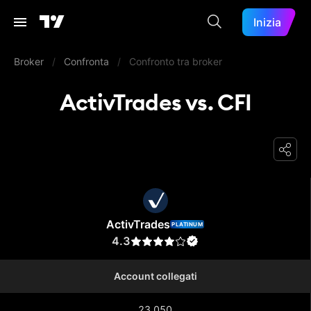
Inizia
Broker
/
Confronta
/
Confronto tra broker
ActivTrades vs. CFI
ActivTrades
ActivTrades
PLATINUM
4.3
Account collegati
23.050