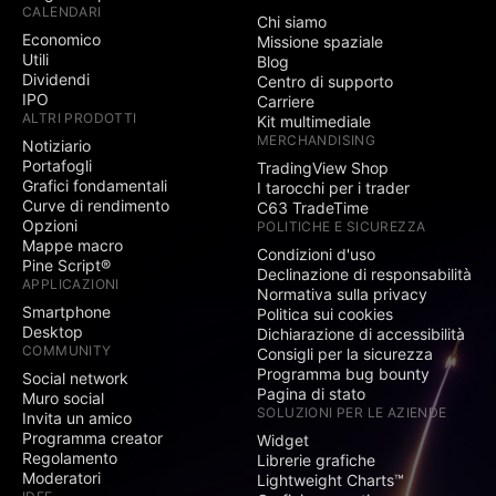
CALENDARI
Chi siamo
Economico
Missione spaziale
Utili
Blog
Dividendi
Centro di supporto
IPO
Carriere
ALTRI PRODOTTI
Kit multimediale
MERCHANDISING
Notiziario
Portafogli
TradingView Shop
Grafici fondamentali
I tarocchi per i trader
Curve di rendimento
C63 TradeTime
Opzioni
POLITICHE E SICUREZZA
Mappe macro
Condizioni d'uso
Pine Script®
Declinazione di responsabilità
APPLICAZIONI
Normativa sulla privacy
Smartphone
Politica sui cookies
Desktop
Dichiarazione di accessibilità
COMMUNITY
Consigli per la sicurezza
Programma bug bounty
Social network
Pagina di stato
Muro social
SOLUZIONI PER LE AZIENDE
Invita un amico
Programma creator
Widget
Regolamento
Librerie grafiche
Moderatori
Lightweight Charts™