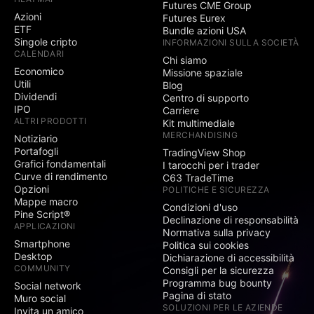
Futures CME Group
Azioni
Futures Eurex
ETF
Bundle azioni USA
Singole cripto
INFORMAZIONI SULLA SOCIETÀ
CALENDARI
Chi siamo
Economico
Missione spaziale
Utili
Blog
Dividendi
Centro di supporto
IPO
Carriere
ALTRI PRODOTTI
Kit multimediale
MERCHANDISING
Notiziario
Portafogli
TradingView Shop
Grafici fondamentali
I tarocchi per i trader
Curve di rendimento
C63 TradeTime
Opzioni
POLITICHE E SICUREZZA
Mappe macro
Condizioni d'uso
Pine Script®
Declinazione di responsabilità
APPLICAZIONI
Normativa sulla privacy
Smartphone
Politica sui cookies
Desktop
Dichiarazione di accessibilità
COMMUNITY
Consigli per la sicurezza
Programma bug bounty
Social network
Pagina di stato
Muro social
SOLUZIONI PER LE AZIENDE
Invita un amico