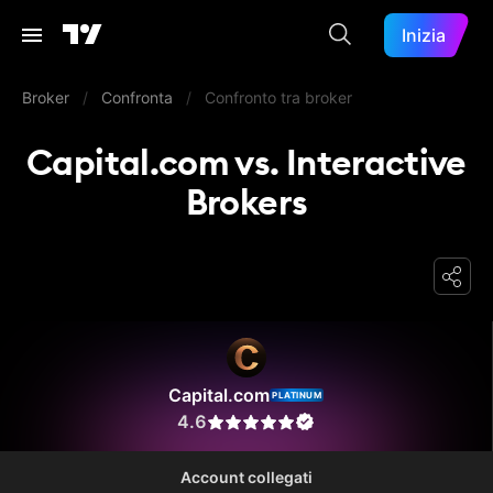
Inizia
Broker
/
Confronta
/
Confronto tra broker
Capital.com vs. Interactive
Brokers
Capital.com
Capital.com
PLATINUM
4.6
Account collegati