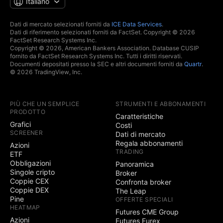
Italiano
Dati di mercato selezionati forniti da
ICE Data Services
.
Dati di riferimento selezionati forniti da FactSet. Copyright © 2026
FactSet Research Systems Inc.
Copyright © 2026, American Bankers Association. Database CUSIP
fornito da FactSet Research Systems Inc. Tutti i diritti riservati.
Documenti depositati presso la SEC e altri documenti forniti da
Quartr
.
© 2026 TradingView, Inc.
PIÙ CHE UN SEMPLICE
STRUMENTI E ABBONAMENTI
PRODOTTO
Caratteristiche
Grafici
Costi
SCREENER
Dati di mercato
Regala abbonamenti
Azioni
TRADING
ETF
Obbligazioni
Panoramica
Singole cripto
Broker
Coppie CEX
Confronta broker
Coppie DEX
The Leap
Pine
OFFERTE SPECIALI
HEATMAP
Futures CME Group
Azioni
Futures Eurex