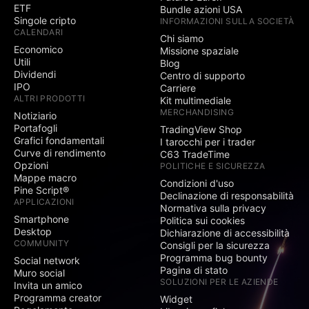
ETF
Bundle azioni USA
Singole cripto
INFORMAZIONI SULLA SOCIETÀ
CALENDARI
Chi siamo
Economico
Missione spaziale
Utili
Blog
Dividendi
Centro di supporto
IPO
Carriere
ALTRI PRODOTTI
Kit multimediale
MERCHANDISING
Notiziario
Portafogli
TradingView Shop
Grafici fondamentali
I tarocchi per i trader
Curve di rendimento
C63 TradeTime
Opzioni
POLITICHE E SICUREZZA
Mappe macro
Condizioni d'uso
Pine Script®
Declinazione di responsabilità
APPLICAZIONI
Normativa sulla privacy
Smartphone
Politica sui cookies
Desktop
Dichiarazione di accessibilità
COMMUNITY
Consigli per la sicurezza
Programma bug bounty
Social network
Pagina di stato
Muro social
SOLUZIONI PER LE AZIENDE
Invita un amico
Programma creator
Widget