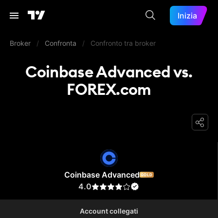
Inizia
Broker
/
Confronta
/
Confronto tra broker
Coinbase Advanced vs.
FOREX.com
Coinbase Advanced
Coinbase Advanced
GOLD
4.0
Account collegati