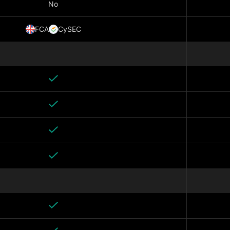
No
FCA
CySEC