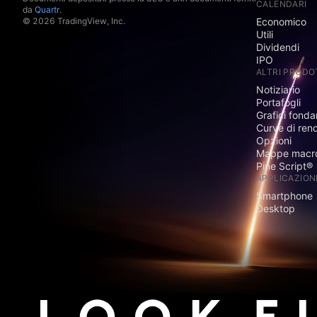
CALENDARI
da
Quartr
.
© 2026 TradingView, Inc.
Economico
Utili
Dividendi
IPO
ALTRI PRODO
Notiziario
Portafogli
Grafici fonda
Curve di ren
Opzioni
Mappe macr
Pine Script®
APPLICAZION
Smartphone
Desktop