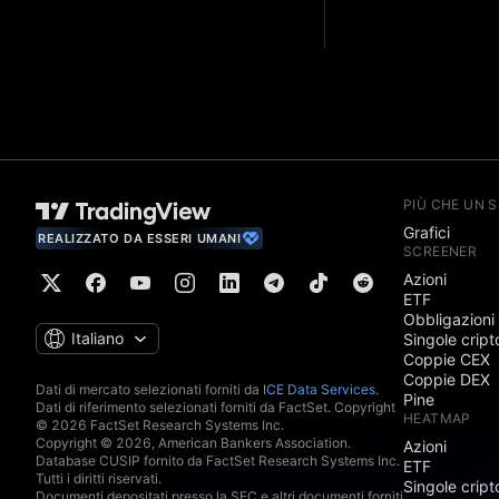
PIÙ CHE UN 
Grafici
REALIZZATO DA ESSERI UMANI
SCREENER
Azioni
ETF
Obbligazioni
Italiano
Singole cript
Coppie CEX
Coppie DEX
Dati di mercato selezionati forniti da
ICE Data Services
.
Pine
Dati di riferimento selezionati forniti da FactSet. Copyright
HEATMAP
© 2026 FactSet Research Systems Inc.
Copyright © 2026, American Bankers Association.
Azioni
Database CUSIP fornito da FactSet Research Systems Inc.
ETF
Tutti i diritti riservati.
Singole cript
Documenti depositati presso la SEC e altri documenti forniti