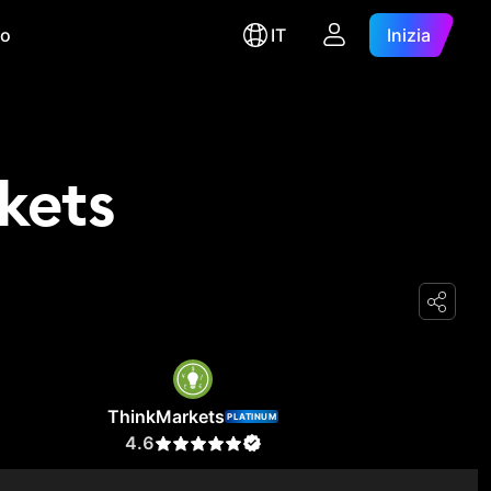
ro
IT
Inizia
kets
ThinkMarkets
PLATINUM
4.6