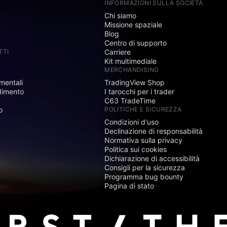
INFORMAZIONI SULLA SOCIETÀ
Chi siamo
Missione spaziale
Blog
Centro di supporto
TTI
Carriere
Kit multimediale
MERCHANDISING
mentali
TradingView Shop
dimento
I tarocchi per i trader
C63 TradeTime
o
POLITICHE E SICUREZZA
Condizioni d'uso
I
Declinazione di responsabilità
Normativa sulla privacy
Politica sui cookies
Dichiarazione di accessibilità
Consigli per la sicurezza
Programma bug bounty
Pagina di stato