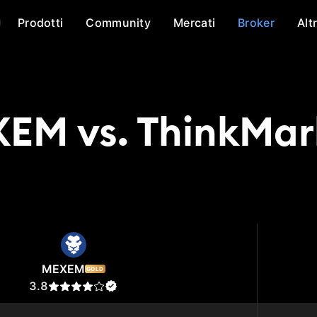
Prodotti
Community
Mercati
Broker
Alt
EM vs. ThinkMar
EM
ThinkMarkets
MEXEM
GOLD
3.8