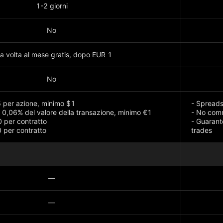
1-2 giorni
No
a volta al mese gratis, dopo EUR 1
No
5 per azione, minimo $1
- Spreads
: 0,06% del valore della transazione, minimo €1
- No com
 per contratto
- Guarant
 per contratto
trades
Mostra di
—
—