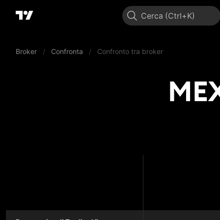
Cerca
Broker
/
Confronta
/
Confronto tra broker
MEX
MEX