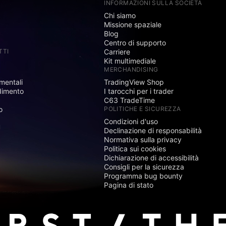
INFORMAZIONI SULLA SOCIETÀ
Chi siamo
Missione spaziale
Blog
Centro di supporto
TTI
Carriere
Kit multimediale
MERCHANDISING
mentali
TradingView Shop
dimento
I tarocchi per i trader
C63 TradeTime
o
POLITICHE E SICUREZZA
Condizioni d'uso
I
Declinazione di responsabilità
Normativa sulla privacy
Politica sui cookies
Dichiarazione di accessibilità
Consigli per la sicurezza
Programma bug bounty
Pagina di stato