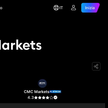
ro
IT
Inizia
arkets
CMC Markets
PLATINUM
4.3