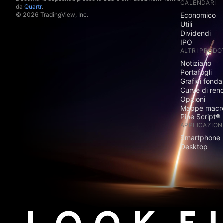
CALENDARI
da
Quartr
.
© 2026 TradingView, Inc.
Economico
Utili
Dividendi
IPO
ALTRI PRODO
Notiziario
Portafogli
Grafici fonda
Curve di ren
Opzioni
Mappe macr
Pine Script®
APPLICAZION
Smartphone
Desktop