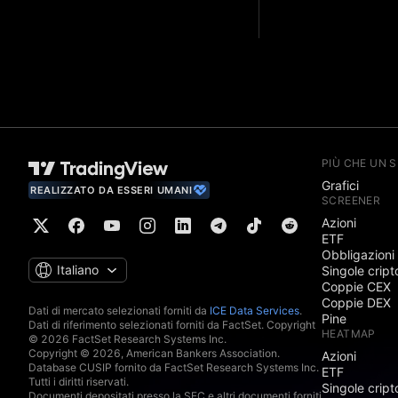
PIÙ CHE UN 
Grafici
REALIZZATO DA ESSERI UMANI
SCREENER
Azioni
ETF
Obbligazioni
Italiano
Singole cript
Coppie CEX
Coppie DEX
Dati di mercato selezionati forniti da
ICE Data Services
.
Pine
Dati di riferimento selezionati forniti da FactSet. Copyright
HEATMAP
© 2026 FactSet Research Systems Inc.
Copyright © 2026, American Bankers Association.
Azioni
Database CUSIP fornito da FactSet Research Systems Inc.
ETF
Tutti i diritti riservati.
Singole cript
Documenti depositati presso la SEC e altri documenti forniti