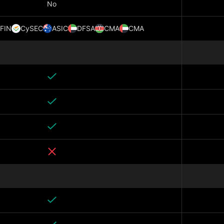
No
FIN
CySEC
ASIC
DFSA
CMA
CMA