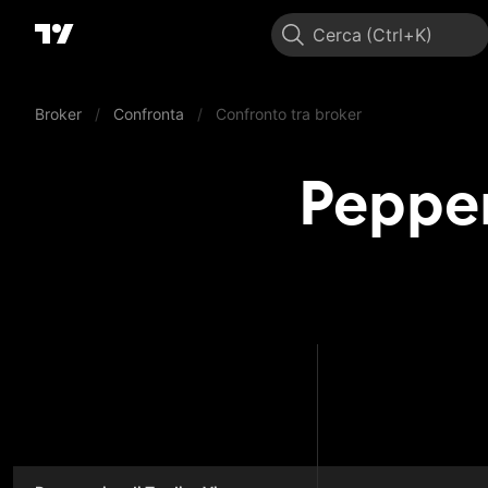
Cerca
Broker
/
Confronta
/
Confronto tra broker
Peppe
Pepper