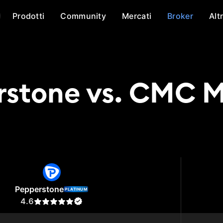
Prodotti
Community
Mercati
Broker
Alt
rstone vs. CMC M
stone
CMC Markets
Pepperstone
PLATINUM
4.6