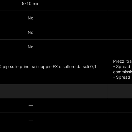
5-10 min
No
No
No
Prezzi tra
 pip sulle principali coppie FX e sull’oro da soli 0,1
- Spread 
commissio
- Spread 
Mostra di
—
—