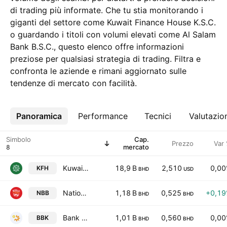
di trading più informate. Che tu stia monitorando i
giganti del settore come Kuwait Finance House K.S.C.
o guardando i titoli con volumi elevati come Al Salam
Bank B.S.C., questo elenco offre informazioni
preziose per qualsiasi strategia di trading. Filtra e
confronta le aziende e rimani aggiornato sulle
tendenze di mercato con facilità.
Panoramica
Altro
Performance
Tecnici
Valutazio
Simbolo
Cap.
Prezzo
Var
mercato
Kuwait Finance House K.S.C.
18,9 B
2,510
0,0
KFH
BHD
USD
National Bank of Bahrain BSC
1,18 B
0,525
+0,1
NBB
BHD
BHD
Bank of Bahrain and Kuwait B.S.C.
1,01 B
0,560
0,0
BBK
BHD
BHD