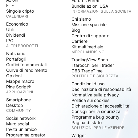
Futures Eurex
ETF
Bundle azioni USA
Singole cripto
INFORMAZIONI SULLA SOCIETÀ
CALENDARI
Chi siamo
Economico
Missione spaziale
Utili
Blog
Dividendi
Centro di supporto
IPO
Carriere
ALTRI PRODOTTI
Kit multimediale
MERCHANDISING
Notiziario
Portafogli
TradingView Shop
Grafici fondamentali
I tarocchi per i trader
Curve di rendimento
C63 TradeTime
Opzioni
POLITICHE E SICUREZZA
Mappe macro
Condizioni d'uso
Pine Script®
Declinazione di responsabilità
APPLICAZIONI
Normativa sulla privacy
Smartphone
Politica sui cookies
Desktop
Dichiarazione di accessibilità
COMMUNITY
Consigli per la sicurezza
Programma bug bounty
Social network
Pagina di stato
Muro social
SOLUZIONI PER LE AZIENDE
Invita un amico
Programma creator
Widget