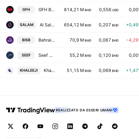
GFH Bank B.S.C.
814,21 M
0,556
0,0
GFH
BHD
USD
Al Salam Bank B.S.C.
654,12 M
0,207
+0,4
SALAM
BHD
BHD
Bahrain Islamic Bank B S C
70,9 M
0,067
−4,2
BISB
BHD
BHD
Seef Properties B.S.C
55,2 M
0,120
0,0
SEEF
BHD
BHD
Khaleeji Bank B.S.C.
51,15 M
0,069
+1,4
KHALEEJI
BHD
BHD
REALIZZATO DA ESSERI UMANI