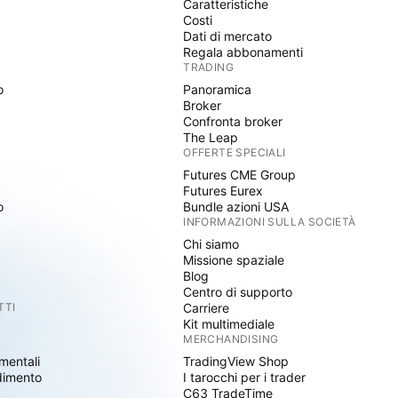
Caratteristiche
Costi
Dati di mercato
Regala abbonamenti
TRADING
o
Panoramica
Broker
Confronta broker
The Leap
OFFERTE SPECIALI
Futures CME Group
Futures Eurex
o
Bundle azioni USA
INFORMAZIONI SULLA SOCIETÀ
Chi siamo
Missione spaziale
Blog
Centro di supporto
TTI
Carriere
Kit multimediale
MERCHANDISING
mentali
TradingView Shop
dimento
I tarocchi per i trader
C63 TradeTime