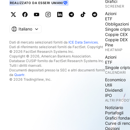
Grafici
REALIZZATO DA ESSERI UMANI
SCREENER
Azioni
ETF
Obbligazioni
Italiano
Singole cript
Coppie CEX
Coppie DEX
Dati di mercato selezionati forniti da
ICE Data Services
.
Pine
Dati di riferimento selezionati forniti da FactSet. Copyright
HEATMAP
© 2026 FactSet Research Systems Inc.
Copyright © 2026, American Bankers Association.
Azioni
Database CUSIP fornito da FactSet Research Systems Inc.
ETF
Tutti i diritti riservati.
Singole cript
Documenti depositati presso la SEC e altri documenti forniti
CALENDARI
da
Quartr
.
© 2026 TradingView, Inc.
Economico
Utili
Dividendi
IPO
ALTRI PRODO
Notiziario
Portafogli
Grafici fonda
Curve di ren
Opzioni