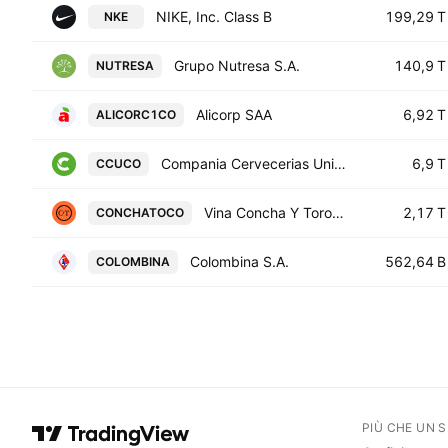
NIKE, Inc. Class B
199,29 T
NKE
Grupo Nutresa S.A.
140,9 T
NUTRESA
Alicorp SAA
6,92 T
ALICORC1CO
Compania Cervecerias Unidas S.A.
6,9 T
CCUCO
Vina Concha Y Toro S.A.
2,17 T
CONCHATOCO
Colombina S.A.
562,64 B
COLOMBINA
PIÙ CHE UN 