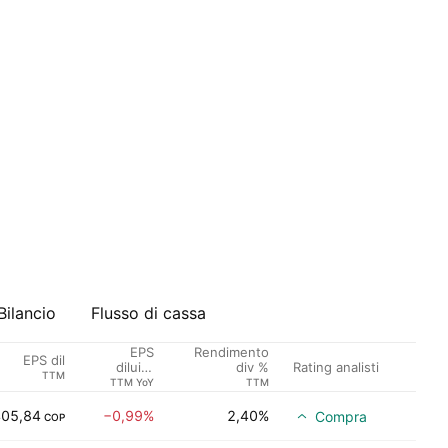
Bilancio
Flusso di cassa
EPS
Rendimento
EPS dil
Rating analisti
diluito
div %
TTM
crescita
TTM YoY
TTM
405,84
−0,99%
2,40%
Compra
COP