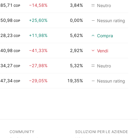
685,71
−14,58%
3,84%
Neutro
COP
150,98
+25,60%
0,00%
Nessun rating
COP
828,23
+11,98%
5,62%
Compra
COP
040,98
−41,33%
2,92%
Vendi
COP
334,27
−27,98%
5,32%
Neutro
COP
247,34
−29,05%
19,35%
Nessun rating
COP
COMMUNITY
SOLUZIONI PER LE AZIENDE