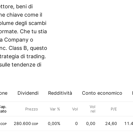
tore, beni di
he chiave come il
 volume degli scambi
formate. Che tu stia
ola Company o
Inc. Class B, questo
trategia di trading.
sulle tendenze di
ione
Dividendi
Redditività
Conto economico
Cap.
Vol
Prezzo
Var %
Vol
P/E
cato
rel
280.600
0,00%
0
0,00
24,60
11.
COP
COP