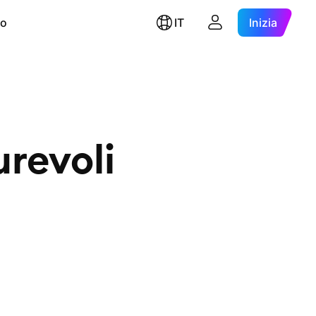
ro
IT
Inizia
revoli