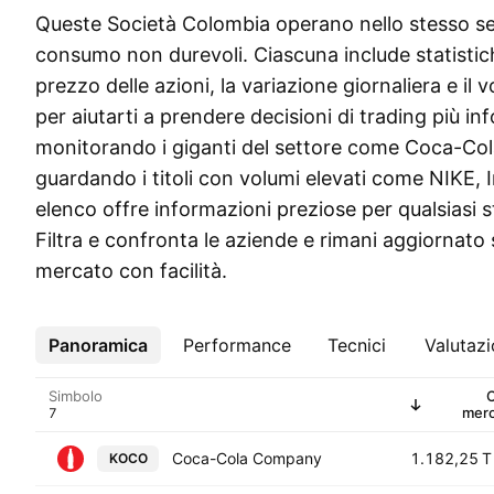
Queste Società Colombia operano nello stesso set
consumo non durevoli. Ciascuna include statistic
prezzo delle azioni, la variazione giornaliera e il
per aiutarti a prendere decisioni di trading più in
monitorando i giganti del settore come Coca-C
guardando i titoli con volumi elevati come NIKE, 
elenco offre informazioni preziose per qualsiasi s
Filtra e confronta le aziende e rimani aggiornato 
mercato con facilità.
Panoramica
Altro
Performance
Tecnici
Valutaz
Simbolo
mer
Coca-Cola Company
1.182,25 T
KOCO