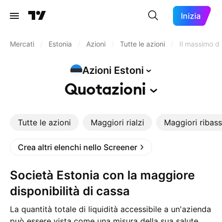
Inizia
Mercati
/
Estonia
/
Azioni
/
Tutte le azioni
/
Il massimo del
Azioni
Estoni
Quotazioni
Tutte le azioni
Maggiori rialzi
Maggiori ribass
Crea altri elenchi nello Screener
Società Estonia con la maggiore
disponibilità di cassa
La quantità totale di liquidità accessibile a un'azienda
può essere vista come una misura della sua salute