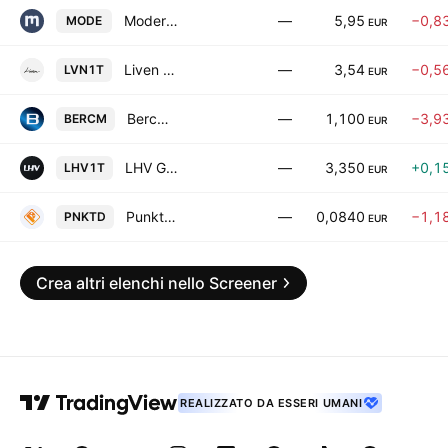
Modera AS
—
5,95
−0,8
MODE
EUR
Liven AS
—
3,54
−0,5
LVN1T
EUR
Bercman Technologies AS
—
1,100
−3,9
BERCM
EUR
LHV Group AS
—
3,350
+0,1
LHV1T
EUR
Punktid Technologies AS
—
0,0840
−1,1
PNKTD
EUR
Crea altri elenchi nello Screener
REALIZZATO DA ESSERI UMANI