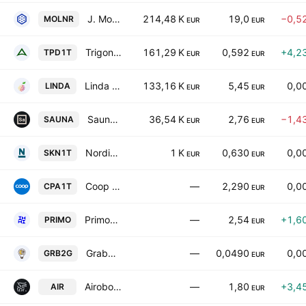
J. Molner AS
214,48 K
19,0
−0,5
MOLNR
EUR
EUR
Trigon Property Development AS
161,29 K
0,592
+4,2
TPD1T
EUR
EUR
Linda Nektar AS
133,16 K
5,45
0,0
LINDA
EUR
EUR
Saunum Group AS
36,54 K
2,76
−1,4
SAUNA
EUR
EUR
Nordic Fibreboard AS
1 K
0,630
0,0
SKN1T
EUR
EUR
Coop Pank AS
—
2,290
0,0
CPA1T
EUR
Primostar Group AS
—
2,54
+1,6
PRIMO
EUR
Grab2go AS
—
0,0490
0,0
GRB2G
EUR
Airobot Technologies AS
—
1,80
+3,4
AIR
EUR