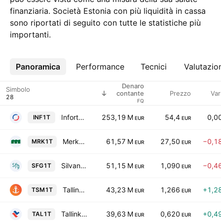
finanziaria. Società Estonia con più liquidità in cassa
sono riportati di seguito con tutte le statistiche più
importanti.
Panoramica
Altro
Performance
Tecnici
Valutazio
Denaro
Simbolo
Prezzo
Var
contante
FQ
Infortar AS
253,19 M
54,4
0,0
INF1T
EUR
EUR
Merko Ehitus AS
61,57 M
27,50
−0,1
MRK1T
EUR
EUR
Silvano Fashion Group AS
51,15 M
1,090
−0,4
SFG1T
EUR
EUR
Tallinna Sadam AS
43,23 M
1,266
+1,2
TSM1T
EUR
EUR
Tallink Grupp AS
39,63 M
0,620
+0,4
TAL1T
EUR
EUR