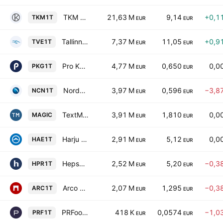
TKM Grupp AS
21,63 M
9,14
+0,1
TKM1T
EUR
EUR
Tallinna Vesi AS Class A
7,37 M
11,05
+0,9
TVE1T
EUR
EUR
Pro Kapital Grupp AS
4,77 M
0,650
0,0
PKG1T
EUR
EUR
Nordecon AS
3,97 M
0,596
−3,8
NCN1T
EUR
EUR
TextMagic AS
3,91 M
1,810
0,0
MAGIC
EUR
EUR
Harju Elekter Group AS
2,91 M
5,12
0,0
HAE1T
EUR
EUR
Hepsor AS
2,52 M
5,20
−0,3
HPR1T
EUR
EUR
Arco Vara AS
2,07 M
1,295
−0,3
ARC1T
EUR
EUR
PRFoods AS
418 K
0,0574
−1,0
PRF1T
EUR
EUR