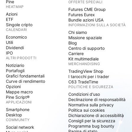
Pine
OFFERTE SPECIALI
HEATMAP
Futures CME Group
Azioni
Futures Eurex
ETF
Bundle azioni USA
Singole cripto
INFORMAZIONI SULLA SOCIETÀ
CALENDARI
Chi siamo
Economico
Missione spaziale
Utili
Blog
Dividendi
Centro di supporto
IPO
Carriere
ALTRI PRODOTTI
Kit multimediale
MERCHANDISING
Notiziario
Portafogli
TradingView Shop
Grafici fondamentali
I tarocchi per i trader
Curve di rendimento
C63 TradeTime
Opzioni
POLITICHE E SICUREZZA
Mappe macro
Condizioni d'uso
Pine Script®
Declinazione di responsabilità
APPLICAZIONI
Normativa sulla privacy
Smartphone
Politica sui cookies
Desktop
Dichiarazione di accessibilità
COMMUNITY
Consigli per la sicurezza
Programma bug bounty
Social network
Pagina di stato