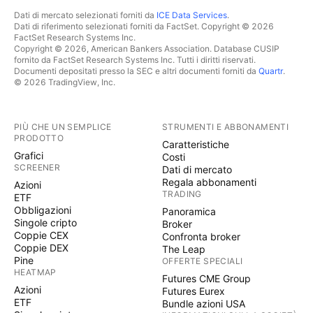
Dati di mercato selezionati forniti da
ICE Data Services
.
Dati di riferimento selezionati forniti da FactSet. Copyright © 2026
FactSet Research Systems Inc.
Copyright © 2026, American Bankers Association. Database CUSIP
fornito da FactSet Research Systems Inc. Tutti i diritti riservati.
Documenti depositati presso la SEC e altri documenti forniti da
Quartr
.
© 2026 TradingView, Inc.
PIÙ CHE UN SEMPLICE
STRUMENTI E ABBONAMENTI
PRODOTTO
Caratteristiche
Grafici
Costi
SCREENER
Dati di mercato
Regala abbonamenti
Azioni
TRADING
ETF
Obbligazioni
Panoramica
Singole cripto
Broker
Coppie CEX
Confronta broker
Coppie DEX
The Leap
Pine
OFFERTE SPECIALI
HEATMAP
Futures CME Group
Azioni
Futures Eurex
ETF
Bundle azioni USA