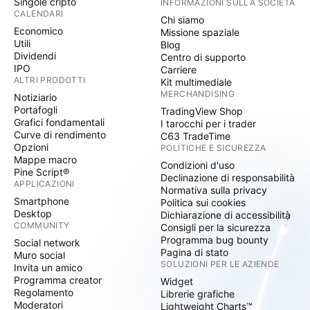
Singole cripto
INFORMAZIONI SULLA SOCIETÀ
CALENDARI
Chi siamo
Economico
Missione spaziale
Utili
Blog
Dividendi
Centro di supporto
IPO
Carriere
ALTRI PRODOTTI
Kit multimediale
MERCHANDISING
Notiziario
Portafogli
TradingView Shop
Grafici fondamentali
I tarocchi per i trader
Curve di rendimento
C63 TradeTime
Opzioni
POLITICHE E SICUREZZA
Mappe macro
Condizioni d'uso
Pine Script®
Declinazione di responsabilità
APPLICAZIONI
Normativa sulla privacy
Smartphone
Politica sui cookies
Desktop
Dichiarazione di accessibilità
COMMUNITY
Consigli per la sicurezza
Programma bug bounty
Social network
Pagina di stato
Muro social
SOLUZIONI PER LE AZIENDE
Invita un amico
Programma creator
Widget
Regolamento
Librerie grafiche
Moderatori
Lightweight Charts™