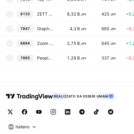
ZETT CORP.
8,32 B
425
+0,
8135
JPY
JPY
Graphite Design Inc.
4,3 B
665
−0,
7847
JPY
JPY
Zoom Corp.
2,75 B
645
+1,
6694
JPY
JPY
People Co., Ltd.
1,29 B
337
−0,
7865
JPY
JPY
REALIZZATO DA ESSERI UMANI
Italiano