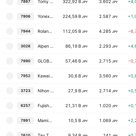
Tomy Company, Ltd.
322,92 B
3.602
+4,
7867
JPY
JPY
Yonex Co., Ltd.
224,59 B
2.587
+1,
7906
JPY
JPY
Roland Corporation
112,05 B
4.285
−6,
7944
JPY
JPY
Alpen Co., Ltd.
86,19 B
2.293
+4,
3028
JPY
JPY
GLOBERIDE, Inc.
57,46 B
2.715
−0,
7990
JPY
JPY
Kawai Musical Instruments Manufacturing Co., Ltd.
30,6 B
3.560
+0,
7952
JPY
JPY
Nihon Falcom Corporation
27,9 B
2.714
+0,
3723
JPY
JPY
Fujishoji Co., Ltd.
21,31 B
1.020
+0,
6257
JPY
JPY
Mamiya-Op Co.,Ltd
10,5 B
1.069
+2,
7991
JPY
JPY
Tay Two Co., Ltd.
9,34 B
141
+0,
7610
JPY
JPY