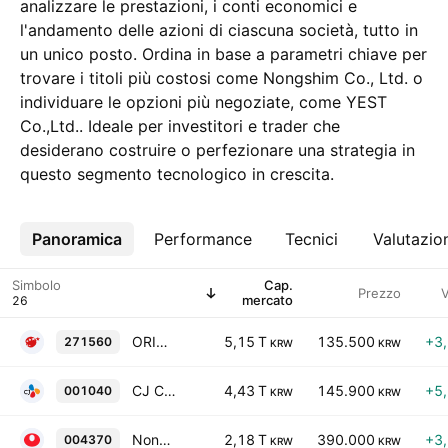
analizzare le prestazioni, i conti economici e
l'andamento delle azioni di ciascuna società, tutto in
un unico posto. Ordina in base a parametri chiave per
trovare i titoli più costosi come Nongshim Co., Ltd. o
individuare le opzioni più negoziate, come YEST
Co.,Ltd.. Ideale per investitori e trader che
desiderano costruire o perfezionare una strategia in
questo segmento tecnologico in crescita.
Panoramica
Altro
Performance
Tecnici
Valutazio
Simbolo
Cap.
Prezzo
V
mercato
ORION CORP.
5,15 T
135.500
+3
271560
KRW
KRW
CJ Corporation
4,43 T
145.900
+5
001040
KRW
KRW
Nongshim Co., Ltd.
2,18 T
390.000
+3
004370
KRW
KRW