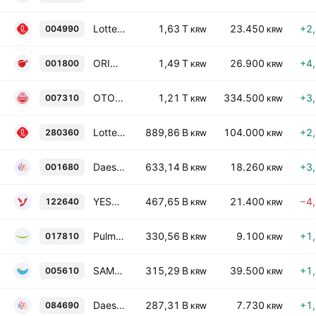
Lotte Corp
1,63 T
23.450
+2
004990
KRW
KRW
ORION Holdings Corporation
1,49 T
26.900
+4
001800
KRW
KRW
OTOKI Corporation
1,21 T
334.500
+3
007310
KRW
KRW
Lotte Wellfood Co.,Ltd
889,86 B
104.000
+2
280360
KRW
KRW
Daesang Corporation
633,14 B
18.260
+3
001680
KRW
KRW
YEST Co.,Ltd.
467,65 B
21.400
−4
122640
KRW
KRW
Pulmuone Corporate
330,56 B
9.100
+1
017810
KRW
KRW
SAMLIP
315,29 B
39.500
+1
005610
KRW
KRW
Daesang Holdings Co., Ltd
287,31 B
7.730
+1
084690
KRW
KRW