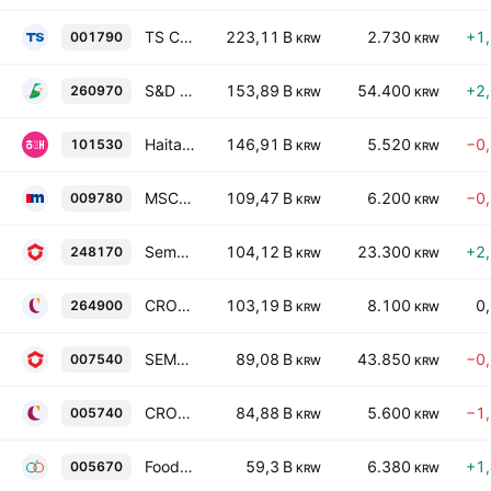
TS Corporation
223,11 B
2.730
+1
001790
KRW
KRW
S&D Co., Ltd.
153,89 B
54.400
+2
260970
KRW
KRW
Haitai Confectionery & Foods Co., Ltd.
146,91 B
5.520
−0
101530
KRW
KRW
MSC Co., Ltd
109,47 B
6.200
−0
009780
KRW
KRW
Sempio Foods Co.
104,12 B
23.300
+2
248170
KRW
KRW
CROWN CONFECTIONERY CO.,LTD
103,19 B
8.100
0
264900
KRW
KRW
SEMPIO COMPANY
89,08 B
43.850
−0
007540
KRW
KRW
CROWNHAITAI Holdings
84,88 B
5.600
−1
005740
KRW
KRW
Foodwell Corp.
59,3 B
6.380
+1
005670
KRW
KRW