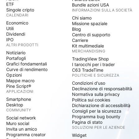
ETF
Bundle azioni USA
Singole cripto
INFORMAZIONI SULLA SOCIETÀ
CALENDARI
Chi siamo
Economico
Missione spaziale
Utili
Blog
Dividendi
Centro di supporto
IPO
Carriere
ALTRI PRODOTTI
Kit multimediale
MERCHANDISING
Notiziario
Portafogli
TradingView Shop
Grafici fondamentali
I tarocchi per i trader
Curve di rendimento
C63 TradeTime
Opzioni
POLITICHE E SICUREZZA
Mappe macro
Condizioni d'uso
Pine Script®
Declinazione di responsabilità
APPLICAZIONI
Normativa sulla privacy
Smartphone
Politica sui cookies
Desktop
Dichiarazione di accessibilità
COMMUNITY
Consigli per la sicurezza
Programma bug bounty
Social network
Pagina di stato
Muro social
SOLUZIONI PER LE AZIENDE
Invita un amico
Programma creator
Widget