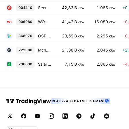
Seoul Foods Industrial Co., Ltd.
42,83 B
1.065
+0
004410
KRW
KRW
WOOSUNG CO. LTD.
41,43 B
16.080
−0
006980
KRW
KRW
OSP Co., Ltd
23,59 B
2.295
−0
368970
KRW
KRW
Mcnulty Korea Co., Ltd.
21,38 B
2.045
+2
222980
KRW
KRW
Ssial Food, Inc.
7,15 B
2.865
−4
236030
KRW
KRW
REALIZZATO DA ESSERI UMANI