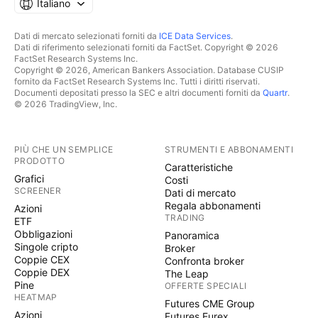
Italiano
Dati di mercato selezionati forniti da
ICE Data Services
.
Dati di riferimento selezionati forniti da FactSet. Copyright © 2026
FactSet Research Systems Inc.
Copyright © 2026, American Bankers Association. Database CUSIP
fornito da FactSet Research Systems Inc. Tutti i diritti riservati.
Documenti depositati presso la SEC e altri documenti forniti da
Quartr
.
© 2026 TradingView, Inc.
PIÙ CHE UN SEMPLICE
STRUMENTI E ABBONAMENTI
PRODOTTO
Caratteristiche
Grafici
Costi
SCREENER
Dati di mercato
Regala abbonamenti
Azioni
TRADING
ETF
Obbligazioni
Panoramica
Singole cripto
Broker
Coppie CEX
Confronta broker
Coppie DEX
The Leap
Pine
OFFERTE SPECIALI
HEATMAP
Futures CME Group
Azioni
Futures Eurex