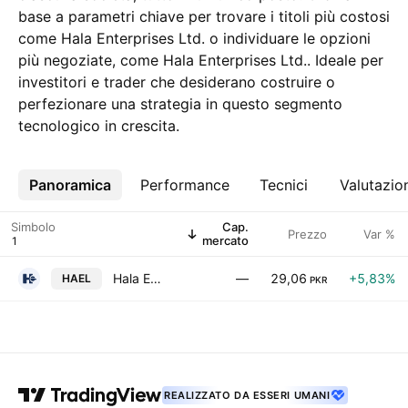
base a parametri chiave per trovare i titoli più costosi
come Hala Enterprises Ltd. o individuare le opzioni
più negoziate, come Hala Enterprises Ltd.. Ideale per
investitori e trader che desiderano costruire o
perfezionare una strategia in questo segmento
tecnologico in crescita.
Panoramica
Altro
Performance
Tecnici
Valutazio
Simbolo
Cap.
Prezzo
Var %
mercato
Hala Enterprises Ltd.
—
29,06
+5,83%
HAEL
PKR
REALIZZATO DA ESSERI UMANI