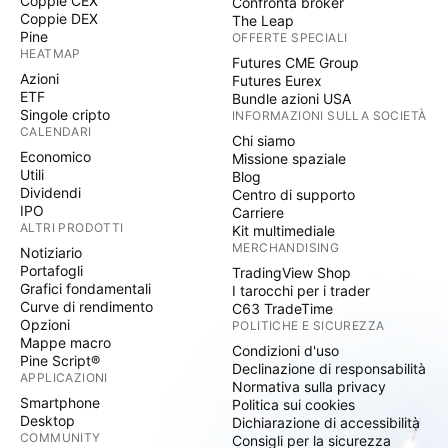
Coppie CEX
Confronta broker
Coppie DEX
The Leap
Pine
OFFERTE SPECIALI
HEATMAP
Futures CME Group
Azioni
Futures Eurex
ETF
Bundle azioni USA
Singole cripto
INFORMAZIONI SULLA SOCIETÀ
CALENDARI
Chi siamo
Economico
Missione spaziale
Utili
Blog
Dividendi
Centro di supporto
IPO
Carriere
ALTRI PRODOTTI
Kit multimediale
MERCHANDISING
Notiziario
Portafogli
TradingView Shop
Grafici fondamentali
I tarocchi per i trader
Curve di rendimento
C63 TradeTime
Opzioni
POLITICHE E SICUREZZA
Mappe macro
Condizioni d'uso
Pine Script®
Declinazione di responsabilità
APPLICAZIONI
Normativa sulla privacy
Smartphone
Politica sui cookies
Desktop
Dichiarazione di accessibilità
COMMUNITY
Consigli per la sicurezza