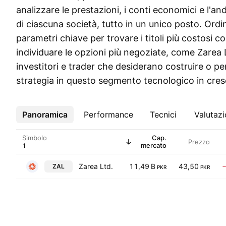
analizzare le prestazioni, i conti economici e l'a
di ciascuna società, tutto in un unico posto. Ordi
parametri chiave per trovare i titoli più costosi 
individuare le opzioni più negoziate, come Zarea L
investitori e trader che desiderano costruire o p
strategia in questo segmento tecnologico in cres
Panoramica
Altro
Performance
Tecnici
Valutaz
Simbolo
Cap.
Prezzo
mercato
Zarea Ltd.
11,49 B
43,50
ZAL
PKR
PKR