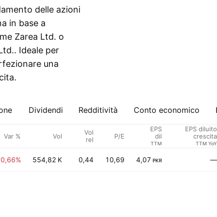
ndamento delle azioni
na in base a
come Zarea Ltd. o
td.. Ideale per
erfezionare una
cita.
ione
Dividendi
Redditività
Conto economico
EPS
EPS diluito
Vol
Var %
Vol
P/E
dil
crescita
rel
TTM
TTM YoY
−0,66%
554,82 K
0,44
10,69
4,07
—
PKR