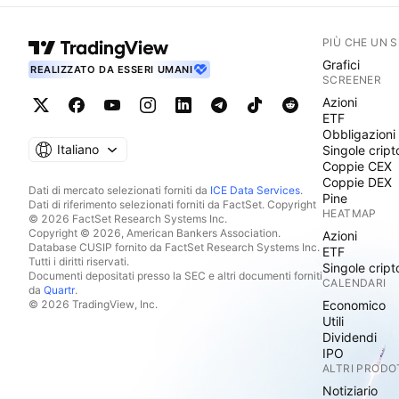
PIÙ CHE UN 
Grafici
REALIZZATO DA ESSERI UMANI
SCREENER
Azioni
ETF
Obbligazioni
Italiano
Singole cript
Coppie CEX
Coppie DEX
Dati di mercato selezionati forniti da
ICE Data Services
.
Pine
Dati di riferimento selezionati forniti da FactSet. Copyright
HEATMAP
© 2026 FactSet Research Systems Inc.
Copyright © 2026, American Bankers Association.
Azioni
Database CUSIP fornito da FactSet Research Systems Inc.
ETF
Tutti i diritti riservati.
Singole cript
Documenti depositati presso la SEC e altri documenti forniti
CALENDARI
da
Quartr
.
© 2026 TradingView, Inc.
Economico
Utili
Dividendi
IPO
ALTRI PRODO
Notiziario