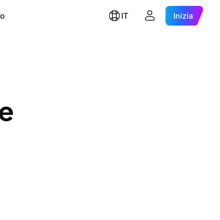
ro
IT
Inizia
e