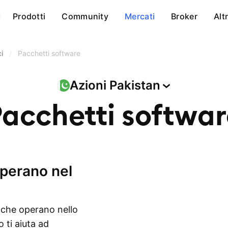
Prodotti
Community
Mercati
Broker
Alt
i
/
Pacchetti software
Azioni
Pakistan
acchetti softwar
n che operano nello
 ti aiuta ad