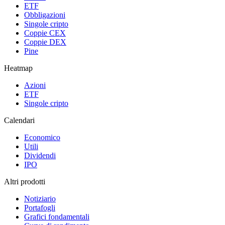
ETF
Obbligazioni
Singole cripto
Coppie CEX
Coppie DEX
Pine
Heatmap
Azioni
ETF
Singole cripto
Calendari
Economico
Utili
Dividendi
IPO
Altri prodotti
Notiziario
Portafogli
Grafici fondamentali