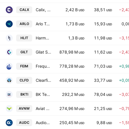
Calix, Inc.
2,42 B
38,51
−2,4
CALX
USD
USD
Arlo Technologies, Inc.
1,73 B
15,93
0,0
ARLO
USD
USD
Harmonic Inc.
1,3 B
11,98
−3,1
HLIT
USD
USD
Gilat Satellite Networks Ltd.
878,98 M
11,62
−2,4
GILT
USD
USD
Frequency Electronics, Inc.
778,28 M
71,03
+0,9
FEIM
USD
USD
Clearfield, Inc.
458,92 M
33,77
+0,0
CLFD
USD
USD
BK Technologies Corp.
292,2 M
78,04
−3,0
BKTI
USD
USD
Aviat Networks, Inc.
274,96 M
21,25
−0,7
AVNW
USD
USD
AudioCodes Ltd.
250,45 M
9,88
−1,5
AUDC
USD
USD