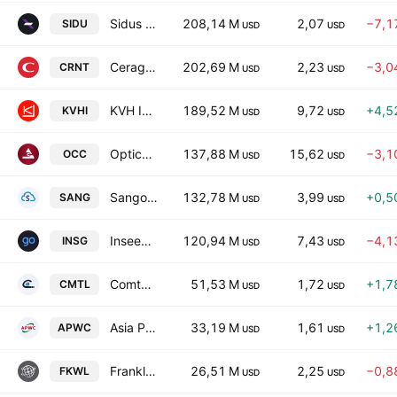
Sidus Space, Inc. Class A
208,14 M
2,07
−7,1
SIDU
USD
USD
Ceragon Networks Ltd
202,69 M
2,23
−3,0
CRNT
USD
USD
KVH Industries, Inc.
189,52 M
9,72
+4,5
KVHI
USD
USD
Optical Cable Corporation
137,88 M
15,62
−3,1
OCC
USD
USD
Sangoma Technologies Corporation
132,78 M
3,99
+0,5
SANG
USD
USD
Inseego Corp.
120,94 M
7,43
−4,1
INSG
USD
USD
Comtech Telecommunications Corp.
51,53 M
1,72
+1,7
CMTL
USD
USD
Asia Pacific Wire & Cable Corp.
33,19 M
1,61
+1,2
APWC
USD
USD
Franklin Wireless Corp.
26,51 M
2,25
−0,8
FKWL
USD
USD