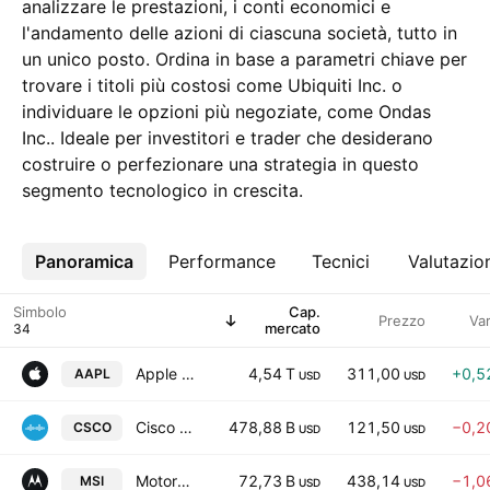
analizzare le prestazioni, i conti economici e
l'andamento delle azioni di ciascuna società, tutto in
un unico posto. Ordina in base a parametri chiave per
trovare i titoli più costosi come Ubiquiti Inc. o
individuare le opzioni più negoziate, come Ondas
Inc.. Ideale per investitori e trader che desiderano
costruire o perfezionare una strategia in questo
segmento tecnologico in crescita.
Panoramica
Altro
Performance
Tecnici
Valutazio
Simbolo
Cap.
Prezzo
Va
mercato
Apple Inc.
4,54 T
311,00
+0,5
AAPL
USD
USD
Cisco Systems, Inc.
478,88 B
121,50
−0,2
CSCO
USD
USD
Motorola Solutions, Inc.
72,73 B
438,14
−1,0
MSI
USD
USD