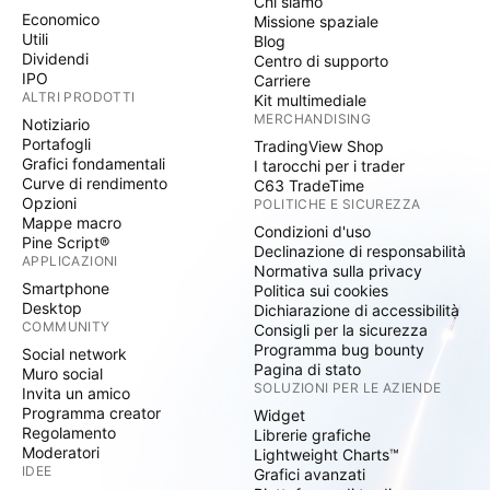
Chi siamo
Economico
Missione spaziale
Utili
Blog
Dividendi
Centro di supporto
IPO
Carriere
ALTRI PRODOTTI
Kit multimediale
MERCHANDISING
Notiziario
Portafogli
TradingView Shop
Grafici fondamentali
I tarocchi per i trader
Curve di rendimento
C63 TradeTime
Opzioni
POLITICHE E SICUREZZA
Mappe macro
Condizioni d'uso
Pine Script®
Declinazione di responsabilità
APPLICAZIONI
Normativa sulla privacy
Smartphone
Politica sui cookies
Desktop
Dichiarazione di accessibilità
COMMUNITY
Consigli per la sicurezza
Programma bug bounty
Social network
Pagina di stato
Muro social
SOLUZIONI PER LE AZIENDE
Invita un amico
Programma creator
Widget
Regolamento
Librerie grafiche
Moderatori
Lightweight Charts™
IDEE
Grafici avanzati