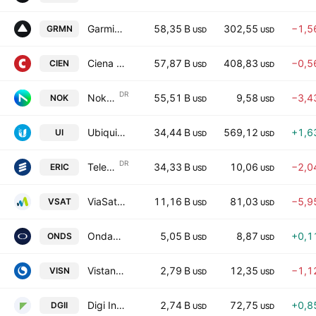
Garmin Ltd.
58,35 B
302,55
−1,5
GRMN
USD
USD
Ciena Corporation
57,87 B
408,83
−0,5
CIEN
USD
USD
DR
Nokia Oyj Sponsored ADR
55,51 B
9,58
−3,4
NOK
USD
USD
Ubiquiti Inc.
34,44 B
569,12
+1,6
UI
USD
USD
DR
Telefonaktiebolaget LM Ericsson Sponsored ADR Class B
34,33 B
10,06
−2,0
ERIC
USD
USD
ViaSat, Inc.
11,16 B
81,03
−5,9
VSAT
USD
USD
Ondas Inc.
5,05 B
8,87
+0,1
ONDS
USD
USD
Vistance Networks, Inc.
2,79 B
12,35
−1,1
VISN
USD
USD
Digi International Inc.
2,74 B
72,75
+0,8
DGII
USD
USD