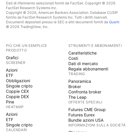
Dati di riferimento selezionati forniti da FactSet. Copyright © 2026
FactSet Research Systems Inc.
Copyright © 2026, American Bankers Association. Database CUSIP
fornito da FactSet Research Systems Inc. Tutti i diritti riservati.
Documenti depositati presso la SEC e altri documenti forniti da
Quartr
.
© 2026 TradingView, Inc.
PIÙ CHE UN SEMPLICE
STRUMENTI E ABBONAMENTI
PRODOTTO
Caratteristiche
Grafici
Costi
SCREENER
Dati di mercato
Regala abbonamenti
Azioni
TRADING
ETF
Obbligazioni
Panoramica
Singole cripto
Broker
Coppie CEX
Confronta broker
Coppie DEX
The Leap
Pine
OFFERTE SPECIALI
HEATMAP
Futures CME Group
Azioni
Futures Eurex
ETF
Bundle azioni USA
Singole cripto
INFORMAZIONI SULLA SOCIETÀ
CALENDARI