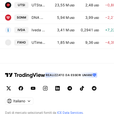
UTStarcom Holdings Corp.
23,55 M
2,48
−0,8
UTSI
USD
USD
DNA X, Inc.
5,94 M
3,99
−2,2
SONM
USD
USD
Iveda Solutions, Inc.
3,41 M
0,2941
+7,2
IVDA
USD
USD
UTime Limited Class A
1,85 M
9,36
−4,3
FXHO
F
USD
USD
REALIZZATO DA ESSERI UMANI
Italiano
Dati di mercato selezionati forniti da
ICE Data Services
.