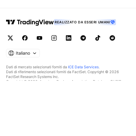
REALIZZATO DA ESSERI UMANI
Italiano
Dati di mercato selezionati forniti da
ICE Data Services
.
Dati di riferimento selezionati forniti da FactSet. Copyright © 2026
FactSet Research Systems Inc.
Copyright © 2026, American Bankers Association. Database CUSIP
fornito da FactSet Research Systems Inc. Tutti i diritti riservati.
Documenti depositati presso la SEC e altri documenti forniti da
Quartr
.
© 2026 TradingView, Inc.
PIÙ CHE UN SEMPLICE
STRUMENTI E ABBONAMENTI
PRODOTTO
Caratteristiche
Grafici
Costi
SCREENER
Dati di mercato