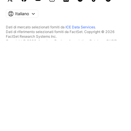
Italiano
Dati di mercato selezionati forniti da
ICE Data Services
.
Dati di riferimento selezionati forniti da FactSet. Copyright © 2026
FactSet Research Systems Inc.
Copyright © 2026, American Bankers Association. Database CUSIP
fornito da FactSet Research Systems Inc. Tutti i diritti riservati.
Documenti depositati presso la SEC e altri documenti forniti da
Quartr
.
© 2026 TradingView, Inc.
PIÙ CHE UN SEMPLICE
STRUMENTI E ABBONAMENTI
PRODOTTO
Caratteristiche
Grafici
Costi
SCREENER
Dati di mercato
Regala abbonamenti
Azioni
TRADING
ETF
Obbligazioni
Panoramica
Singole cripto
Broker
Coppie CEX
Confronta broker
Coppie DEX
The Leap
Pine
OFFERTE SPECIALI