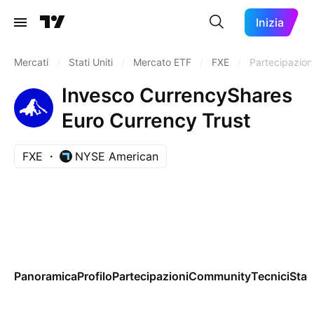
Inizia
Mercati
/
Stati Uniti
/
Mercato ETF
/
FXE
/
Partecipazion
Invesco CurrencyShares
Euro Currency Trust
FXE
NYSE American
Panoramica
Profilo
Partecipazioni
Community
Tecnici
Stag