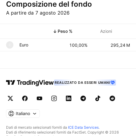
Composizione del fondo
A partire da 7 agosto 2026
Simbolo
Peso %
Azioni
Euro
100,00%
‪‪295,24 M‬‬
E
REALIZZATO DA ESSERI UMANI
Italiano
Dati di mercato selezionati forniti da
ICE Data Services
.
Dati di riferimento selezionati forniti da FactSet. Copyright © 2026