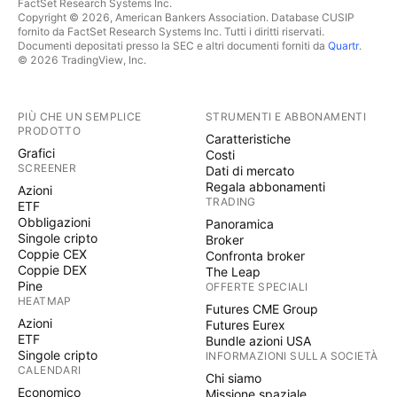
FactSet Research Systems Inc.
Copyright © 2026, American Bankers Association. Database CUSIP
fornito da FactSet Research Systems Inc. Tutti i diritti riservati.
Documenti depositati presso la SEC e altri documenti forniti da
Quartr
.
© 2026 TradingView, Inc.
PIÙ CHE UN SEMPLICE
STRUMENTI E ABBONAMENTI
PRODOTTO
Caratteristiche
Grafici
Costi
SCREENER
Dati di mercato
Regala abbonamenti
Azioni
TRADING
ETF
Obbligazioni
Panoramica
Singole cripto
Broker
Coppie CEX
Confronta broker
Coppie DEX
The Leap
Pine
OFFERTE SPECIALI
HEATMAP
Futures CME Group
Azioni
Futures Eurex
ETF
Bundle azioni USA
Singole cripto
INFORMAZIONI SULLA SOCIETÀ
CALENDARI
Chi siamo
Economico
Missione spaziale