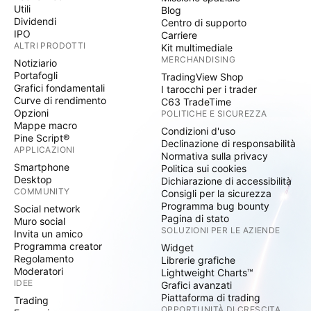
Utili
Blog
Dividendi
Centro di supporto
IPO
Carriere
ALTRI PRODOTTI
Kit multimediale
MERCHANDISING
Notiziario
Portafogli
TradingView Shop
Grafici fondamentali
I tarocchi per i trader
Curve di rendimento
C63 TradeTime
Opzioni
POLITICHE E SICUREZZA
Mappe macro
Condizioni d'uso
Pine Script®
Declinazione di responsabilità
APPLICAZIONI
Normativa sulla privacy
Smartphone
Politica sui cookies
Desktop
Dichiarazione di accessibilità
COMMUNITY
Consigli per la sicurezza
Programma bug bounty
Social network
Pagina di stato
Muro social
SOLUZIONI PER LE AZIENDE
Invita un amico
Programma creator
Widget
Regolamento
Librerie grafiche
Moderatori
Lightweight Charts™
IDEE
Grafici avanzati
Piattaforma di trading
Trading
OPPORTUNITÀ DI CRESCITA