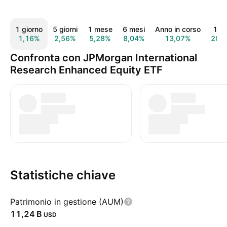
1 giorno
5 giorni
1 mese
6 mesi
Anno in corso
1 a
1,16%
2,56%
5,28%
8,04%
13,07%
20,
Confronta con JPMorgan International
Research Enhanced Equity ETF
Statistiche chiave
Patrimonio in gestione (AUM)
‪11,24 B‬
USD