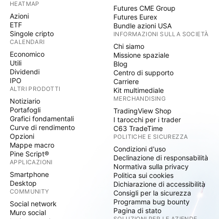
HEATMAP
Futures CME Group
Azioni
Futures Eurex
ETF
Bundle azioni USA
Singole cripto
INFORMAZIONI SULLA SOCIETÀ
CALENDARI
Chi siamo
Economico
Missione spaziale
Utili
Blog
Dividendi
Centro di supporto
IPO
Carriere
ALTRI PRODOTTI
Kit multimediale
MERCHANDISING
Notiziario
Portafogli
TradingView Shop
Grafici fondamentali
I tarocchi per i trader
Curve di rendimento
C63 TradeTime
Opzioni
POLITICHE E SICUREZZA
Mappe macro
Condizioni d'uso
Pine Script®
Declinazione di responsabilità
APPLICAZIONI
Normativa sulla privacy
Smartphone
Politica sui cookies
Desktop
Dichiarazione di accessibilità
COMMUNITY
Consigli per la sicurezza
Programma bug bounty
Social network
Pagina di stato
Muro social
SOLUZIONI PER LE AZIENDE