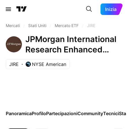
Inizia
Mercati
/
Stati Uniti
/
Mercato ETF
/
JIRE
JPMorgan International
Research Enhanced
Equity ETF
JIRE
NYSE American
Panoramica
Profilo
Partecipazioni
Community
Tecnici
Stag