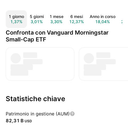
1 giorno
5 giorni
1 mese
6 mesi
Anno in corso
1 
1,37%
3,01%
3,30%
12,37%
18,04%
25
Confronta con Vanguard Morningstar
Small-Cap ETF
Statistiche chiave
Patrimonio in gestione (AUM)
‪82,31 B‬
USD