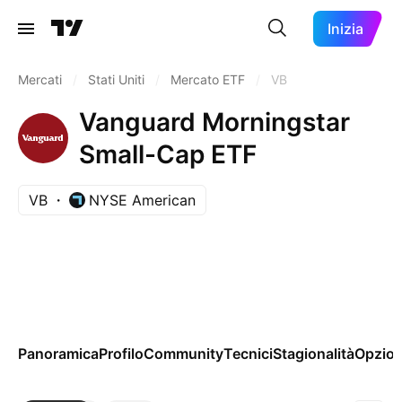
Inizia
Mercati
/
Stati Uniti
/
Mercato ETF
/
VB
Vanguard Morningstar
Small-Cap ETF
VB
NYSE American
Panoramica
Profilo
Community
Tecnici
Stagionalità
Opzion