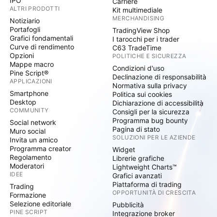
IPO
Carriere
ALTRI PRODOTTI
Kit multimediale
MERCHANDISING
Notiziario
Portafogli
TradingView Shop
Grafici fondamentali
I tarocchi per i trader
Curve di rendimento
C63 TradeTime
Opzioni
POLITICHE E SICUREZZA
Mappe macro
Condizioni d'uso
Pine Script®
Declinazione di responsabilità
APPLICAZIONI
Normativa sulla privacy
Smartphone
Politica sui cookies
Desktop
Dichiarazione di accessibilità
COMMUNITY
Consigli per la sicurezza
Programma bug bounty
Social network
Pagina di stato
Muro social
SOLUZIONI PER LE AZIENDE
Invita un amico
Programma creator
Widget
Regolamento
Librerie grafiche
Moderatori
Lightweight Charts™
IDEE
Grafici avanzati
Piattaforma di trading
Trading
OPPORTUNITÀ DI CRESCITA
Formazione
Selezione editoriale
Pubblicità
PINE SCRIPT
Integrazione broker