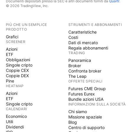
Documenti depositati presso la SEC e altri documenti forniti da
Quartr
.
© 2026 TradingView, Inc.
PIÙ CHE UN SEMPLICE
STRUMENTI E ABBONAMENTI
PRODOTTO
Caratteristiche
Grafici
Costi
SCREENER
Dati di mercato
Regala abbonamenti
Azioni
TRADING
ETF
Obbligazioni
Panoramica
Singole cripto
Broker
Coppie CEX
Confronta broker
Coppie DEX
The Leap
Pine
OFFERTE SPECIALI
HEATMAP
Futures CME Group
Azioni
Futures Eurex
ETF
Bundle azioni USA
Singole cripto
INFORMAZIONI SULLA SOCIETÀ
CALENDARI
Chi siamo
Economico
Missione spaziale
Utili
Blog
Dividendi
Centro di supporto