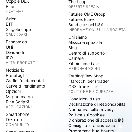
Coppie DEX
The Leap
Pine
OFFERTE SPECIALI
HEATMAP
Futures CME Group
Azioni
Futures Eurex
ETF
Bundle azioni USA
Singole cripto
INFORMAZIONI SULLA SOCIETÀ
CALENDARI
Chi siamo
Economico
Missione spaziale
Utili
Blog
Dividendi
Centro di supporto
IPO
Carriere
ALTRI PRODOTTI
Kit multimediale
MERCHANDISING
Notiziario
Portafogli
TradingView Shop
Grafici fondamentali
I tarocchi per i trader
Curve di rendimento
C63 TradeTime
Opzioni
POLITICHE E SICUREZZA
Mappe macro
Condizioni d'uso
Pine Script®
Declinazione di responsabilità
APPLICAZIONI
Normativa sulla privacy
Smartphone
Politica sui cookies
Desktop
Dichiarazione di accessibilità
COMMUNITY
Consigli per la sicurezza
Programma bug bounty
Social network