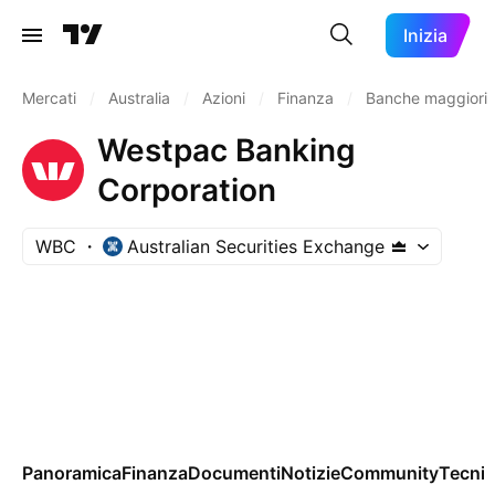
Inizia
Mercati
/
Australia
/
Azioni
/
Finanza
/
Banche maggiori
Westpac Banking
Corporation
WBC
Australian Securities Exchange
Panoramica
Finanza
Documenti
Notizie
Community
Tecnic