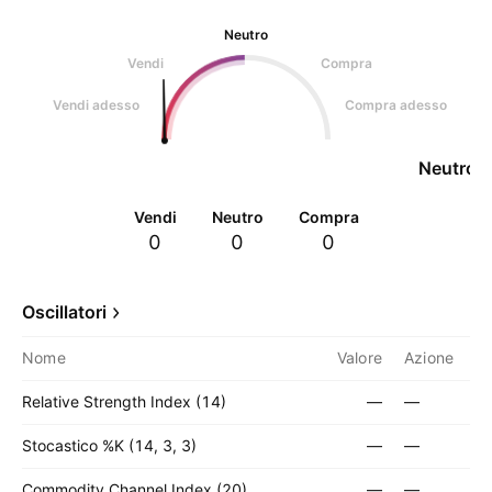
Neutro
Vendi
Compra
Vendi adesso
Compra adesso
Neutro
Vendi
Neutro
Compra
0
0
0
Oscillatori
Nome
Valore
Azione
Relative Strength Index (14)
—
—
Stocastico %K (14, 3, 3)
—
—
Commodity Channel Index (20)
—
—