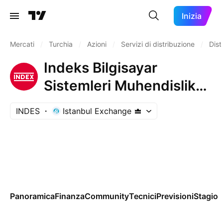
Inizia
Mercati
/
Turchia
/
Azioni
/
Servizi di distribuzione
/
Dist
Indeks Bilgisayar
Sistemleri Muhendislik
Sanayi ve Ticaret A.S
INDES
Istanbul Exchange
Panoramica
Finanza
Community
Tecnici
Previsioni
Stagion