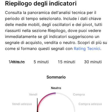
Riepilogo degli indicatori
Consulta la panoramica dell'analisi tecnica per il
periodo di tempo selezionato. Include i dati chiave
delle medie mobili, degli oscillatori e dei pivot, tutti
riassunti nella sezione Riepilogo, dove puoi vedere
immediatamente se gli indicatori suggeriscono un
segnale di acquisto, vendita o neutro. Scopri di più su
come si formano questi segnali con
Rating Tecnici
.
1 minuto
Altro
5 minuti
15 minuti
30 minuti
1
Sommario
Neutro
Vendi
Compra
Vendi adesso
Compra adesso