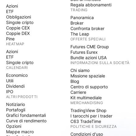
Regala abbonamenti
Azioni
TRADING
ETF
Obbligazioni
Panoramica
Singole cripto
Broker
Coppie CEX
Confronta broker
Coppie DEX
The Leap
Pine
OFFERTE SPECIALI
HEATMAP
Futures CME Group
Azioni
Futures Eurex
ETF
Bundle azioni USA
Singole cripto
INFORMAZIONI SULLA SOCIETÀ
CALENDARI
Chi siamo
Economico
Missione spaziale
Utili
Blog
Dividendi
Centro di supporto
IPO
Carriere
ALTRI PRODOTTI
Kit multimediale
MERCHANDISING
Notiziario
Portafogli
TradingView Shop
Grafici fondamentali
I tarocchi per i trader
Curve di rendimento
C63 TradeTime
Opzioni
POLITICHE E SICUREZZA
Mappe macro
Condizioni d'uso