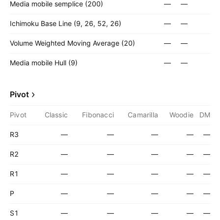
Media mobile semplice (200)
—
—
Ichimoku Base Line (9, 26, 52, 26)
—
—
Volume Weighted Moving Average (20)
—
—
Media mobile Hull (9)
—
—
Pivot
Pivot
Classic
Fibonacci
Camarilla
Woodie
DM
R3
—
—
—
—
—
R2
—
—
—
—
—
R1
—
—
—
—
—
P
—
—
—
—
—
S1
—
—
—
—
—