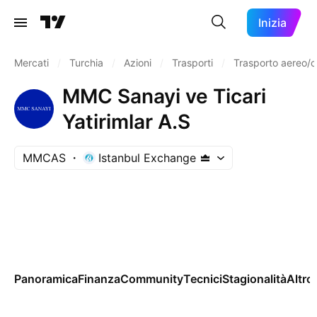
Inizia
Mercati
/
Turchia
/
Azioni
/
Trasporti
/
Trasporto aereo/c
MMC Sanayi ve Ticari
Yatirimlar A.S
MMCAS
Istanbul Exchange
Panoramica
Finanza
Community
Tecnici
Stagionalità
Altro