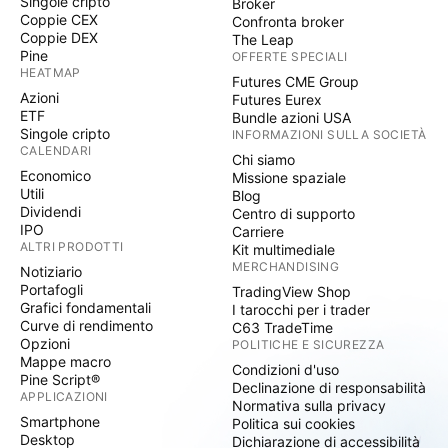
Singole cripto
Broker
Coppie CEX
Confronta broker
Coppie DEX
The Leap
Pine
OFFERTE SPECIALI
HEATMAP
Futures CME Group
Azioni
Futures Eurex
ETF
Bundle azioni USA
Singole cripto
INFORMAZIONI SULLA SOCIETÀ
CALENDARI
Chi siamo
Economico
Missione spaziale
Utili
Blog
Dividendi
Centro di supporto
IPO
Carriere
ALTRI PRODOTTI
Kit multimediale
MERCHANDISING
Notiziario
Portafogli
TradingView Shop
Grafici fondamentali
I tarocchi per i trader
Curve di rendimento
C63 TradeTime
Opzioni
POLITICHE E SICUREZZA
Mappe macro
Condizioni d'uso
Pine Script®
Declinazione di responsabilità
APPLICAZIONI
Normativa sulla privacy
Smartphone
Politica sui cookies
Desktop
Dichiarazione di accessibilità