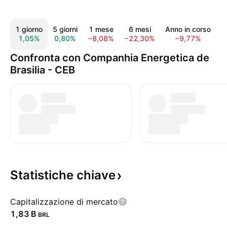
1 giorno
5 giorni
1 mese
6 mesi
Anno in corso
1
1,05%
0,80%
−8,08%
−22,30%
−9,77%
2
Confronta con Companhia Energetica de
Brasilia - CEB
Statistiche
chiave
Capitalizzazione di mercato
‪1,83 B‬
BRL