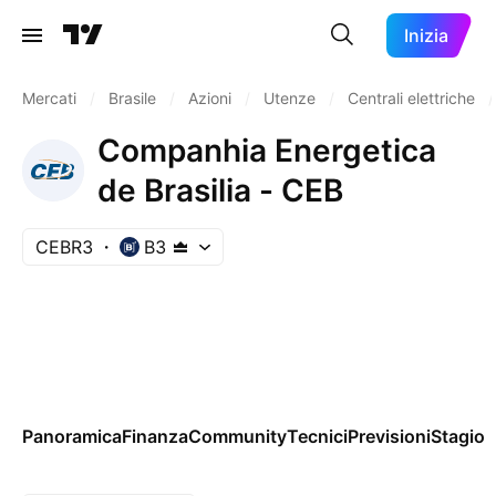
Inizia
Mercati
/
Brasile
/
Azioni
/
Utenze
/
Centrali elettriche
/
Companhia Energetica
de Brasilia - CEB
CEBR3
B3
Panoramica
Finanza
Community
Tecnici
Previsioni
Stagion