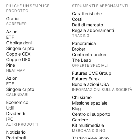
PIÙ CHE UN SEMPLICE
STRUMENTI E ABBONAMENTI
PRODOTTO
Caratteristiche
Grafici
Costi
SCREENER
Dati di mercato
Regala abbonamenti
Azioni
TRADING
ETF
Obbligazioni
Panoramica
Singole cripto
Broker
Coppie CEX
Confronta broker
Coppie DEX
The Leap
Pine
OFFERTE SPECIALI
HEATMAP
Futures CME Group
Azioni
Futures Eurex
ETF
Bundle azioni USA
Singole cripto
INFORMAZIONI SULLA SOCIETÀ
CALENDARI
Chi siamo
Economico
Missione spaziale
Utili
Blog
Dividendi
Centro di supporto
IPO
Carriere
ALTRI PRODOTTI
Kit multimediale
MERCHANDISING
Notiziario
Portafogli
TradingView Shop