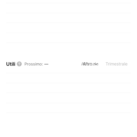
Utili
Annuale
Altro
Trimestrale
Prossimo
:
—