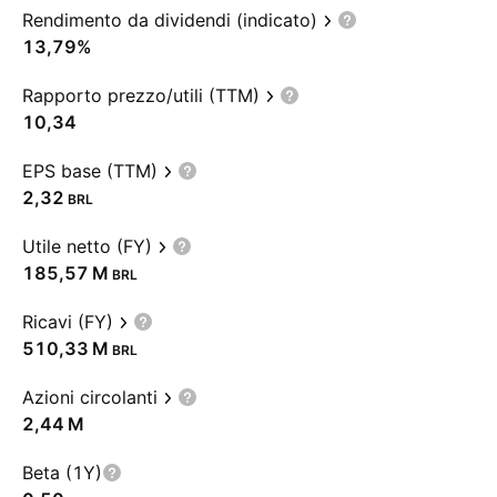
Rendimento da dividendi (indicato)
13,79%
Rapporto prezzo/utili (TTM)
10,34
EPS base (TTM)
2,32
BRL
Utile netto (FY)
‪185,57 M‬
BRL
Ricavi (FY)
‪510,33 M‬
BRL
Azioni circolanti
‪2,44 M‬
Beta (1Y)