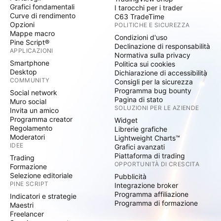
Grafici fondamentali
I tarocchi per i trader
Curve di rendimento
C63 TradeTime
Opzioni
POLITICHE E SICUREZZA
Mappe macro
Condizioni d'uso
Pine Script®
Declinazione di responsabilità
APPLICAZIONI
Normativa sulla privacy
Smartphone
Politica sui cookies
Desktop
Dichiarazione di accessibilità
COMMUNITY
Consigli per la sicurezza
Programma bug bounty
Social network
Pagina di stato
Muro social
SOLUZIONI PER LE AZIENDE
Invita un amico
Programma creator
Widget
Regolamento
Librerie grafiche
Moderatori
Lightweight Charts™
IDEE
Grafici avanzati
Piattaforma di trading
Trading
OPPORTUNITÀ DI CRESCITA
Formazione
Selezione editoriale
Pubblicità
PINE SCRIPT
Integrazione broker
Programma affiliazione
Indicatori e strategie
Programma di formazione
Maestri
Freelancer