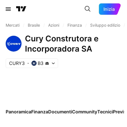
Inizia
Mercati
/
Brasile
/
Azioni
/
Finanza
/
Sviluppo edilizio
/
Cury Construtora e
Incorporadora SA
CURY3
B3
Panoramica
Finanza
Documenti
Community
Tecnici
Previs