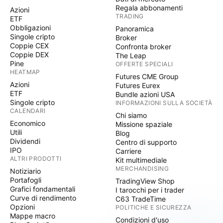
Regala abbonamenti
Azioni
TRADING
ETF
Obbligazioni
Panoramica
Singole cripto
Broker
Coppie CEX
Confronta broker
Coppie DEX
The Leap
Pine
OFFERTE SPECIALI
HEATMAP
Futures CME Group
Azioni
Futures Eurex
ETF
Bundle azioni USA
Singole cripto
INFORMAZIONI SULLA SOCIETÀ
CALENDARI
Chi siamo
Economico
Missione spaziale
Utili
Blog
Dividendi
Centro di supporto
IPO
Carriere
ALTRI PRODOTTI
Kit multimediale
MERCHANDISING
Notiziario
Portafogli
TradingView Shop
Grafici fondamentali
I tarocchi per i trader
Curve di rendimento
C63 TradeTime
Opzioni
POLITICHE E SICUREZZA
Mappe macro
Condizioni d'uso