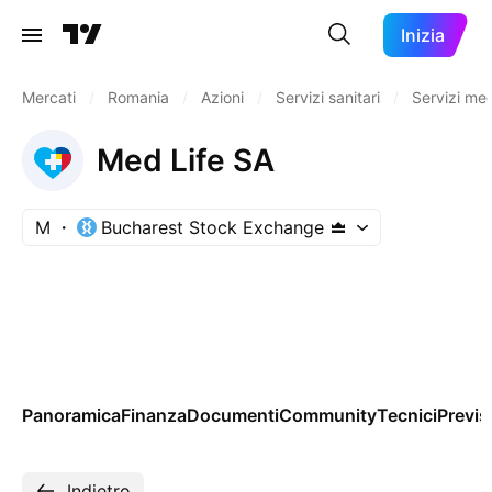
Inizia
Mercati
/
Romania
/
Azioni
/
Servizi sanitari
/
Servizi med
Med Life SA
M
Bucharest Stock Exchange
Panoramica
Finanza
Documenti
Community
Tecnici
Previs
Indietro