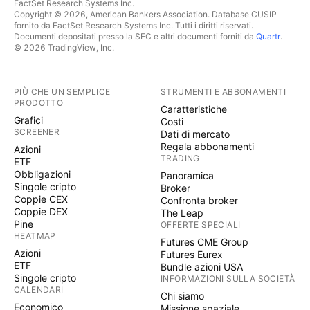
FactSet Research Systems Inc.
Copyright © 2026, American Bankers Association. Database CUSIP
fornito da FactSet Research Systems Inc. Tutti i diritti riservati.
Documenti depositati presso la SEC e altri documenti forniti da
Quartr
.
© 2026 TradingView, Inc.
PIÙ CHE UN SEMPLICE
STRUMENTI E ABBONAMENTI
PRODOTTO
Caratteristiche
Grafici
Costi
SCREENER
Dati di mercato
Regala abbonamenti
Azioni
TRADING
ETF
Obbligazioni
Panoramica
Singole cripto
Broker
Coppie CEX
Confronta broker
Coppie DEX
The Leap
Pine
OFFERTE SPECIALI
HEATMAP
Futures CME Group
Azioni
Futures Eurex
ETF
Bundle azioni USA
Singole cripto
INFORMAZIONI SULLA SOCIETÀ
CALENDARI
Chi siamo
Economico
Missione spaziale