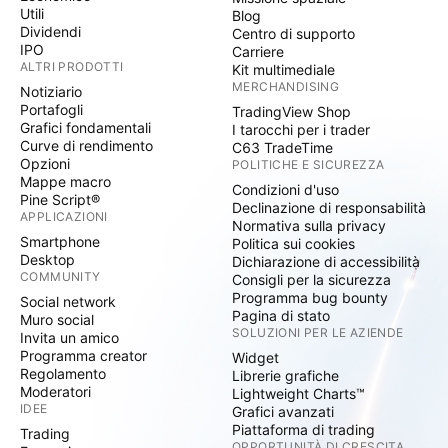
Utili
Blog
Dividendi
Centro di supporto
IPO
Carriere
ALTRI PRODOTTI
Kit multimediale
MERCHANDISING
Notiziario
Portafogli
TradingView Shop
Grafici fondamentali
I tarocchi per i trader
Curve di rendimento
C63 TradeTime
Opzioni
POLITICHE E SICUREZZA
Mappe macro
Condizioni d'uso
Pine Script®
Declinazione di responsabilità
APPLICAZIONI
Normativa sulla privacy
Smartphone
Politica sui cookies
Desktop
Dichiarazione di accessibilità
COMMUNITY
Consigli per la sicurezza
Programma bug bounty
Social network
Pagina di stato
Muro social
SOLUZIONI PER LE AZIENDE
Invita un amico
Programma creator
Widget
Regolamento
Librerie grafiche
Moderatori
Lightweight Charts™
IDEE
Grafici avanzati
Piattaforma di trading
Trading
OPPORTUNITÀ DI CRESCITA