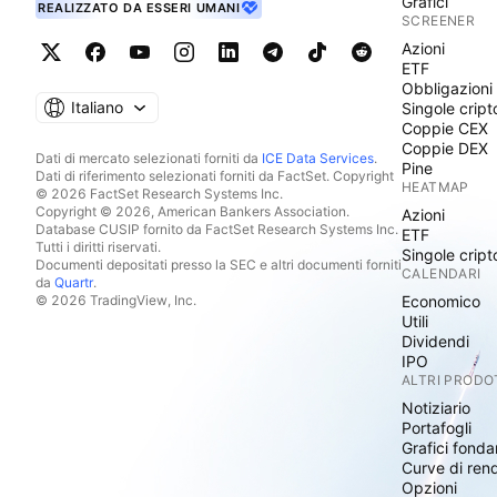
Grafici
REALIZZATO DA ESSERI UMANI
SCREENER
Azioni
ETF
Obbligazioni
Italiano
Singole cript
Coppie CEX
Coppie DEX
Dati di mercato selezionati forniti da
ICE Data Services
.
Pine
Dati di riferimento selezionati forniti da FactSet. Copyright
HEATMAP
© 2026 FactSet Research Systems Inc.
Copyright © 2026, American Bankers Association.
Azioni
Database CUSIP fornito da FactSet Research Systems Inc.
ETF
Tutti i diritti riservati.
Singole cript
Documenti depositati presso la SEC e altri documenti forniti
CALENDARI
da
Quartr
.
© 2026 TradingView, Inc.
Economico
Utili
Dividendi
IPO
ALTRI PRODO
Notiziario
Portafogli
Grafici fonda
Curve di ren
Opzioni