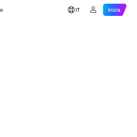
ro
IT
Inizia