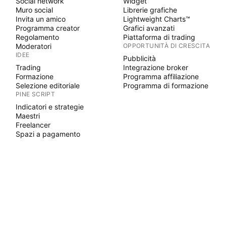
Social network
Widget
Muro social
Librerie grafiche
Invita un amico
Lightweight Charts™
Programma creator
Grafici avanzati
Regolamento
Piattaforma di trading
Moderatori
OPPORTUNITÀ DI CRESCITA
IDEE
Pubblicità
Trading
Integrazione broker
Formazione
Programma affiliazione
Selezione editoriale
Programma di formazione
PINE SCRIPT
Indicatori e strategie
Maestri
Freelancer
Spazi a pagamento