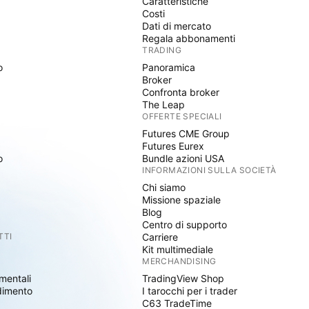
Caratteristiche
Costi
Dati di mercato
Regala abbonamenti
TRADING
o
Panoramica
Broker
Confronta broker
The Leap
OFFERTE SPECIALI
Futures CME Group
Futures Eurex
o
Bundle azioni USA
INFORMAZIONI SULLA SOCIETÀ
Chi siamo
Missione spaziale
Blog
Centro di supporto
TTI
Carriere
Kit multimediale
MERCHANDISING
mentali
TradingView Shop
dimento
I tarocchi per i trader
C63 TradeTime