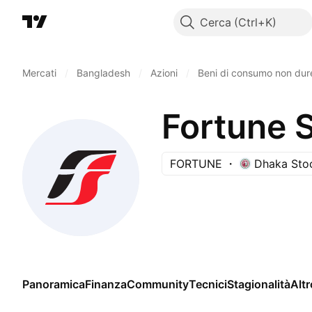
Cerca
Mercati
/
Bangladesh
/
Azioni
/
Beni di consumo non dure
Fortune 
FORTUNE
Dhaka Sto
Panoramica
Finanza
Community
Tecnici
Stagionalità
Altr