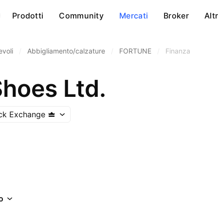
Prodotti
Community
Mercati
Broker
Alt
voli
/
Abbigliamento/calzature
/
FORTUNE
/
Finanza
Shoes Ltd.
ck Exchange
o