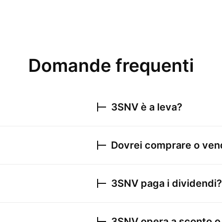
Domande frequenti
3SNV
è a leva?
Dovrei comprare o ve
3SNV
paga i dividendi?
3SNV
opera a sconto o