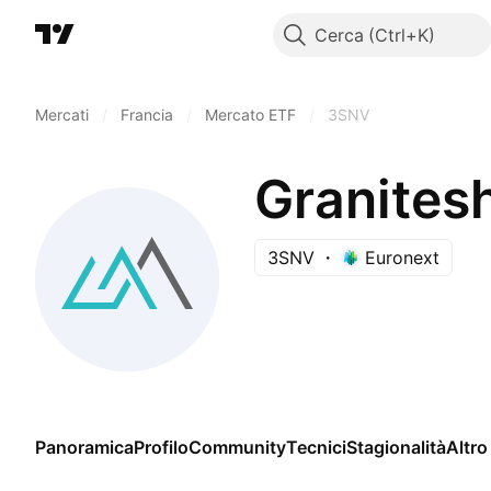
Cerca
Mercati
/
Francia
/
Mercato ETF
/
3SNV
Granitesh
3SNV
Euronext
Panoramica
Profilo
Community
Tecnici
Stagionalità
Altro