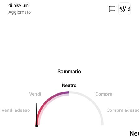
oltre l'analisi sopravvalutografica!
di nisvium
3
Aggiornato
Sommario
Neutro
Vendi
Compra
Vendi adesso
Compra adess
Ne