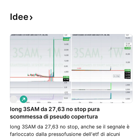
Idee
L
3
o
long 3SAM da 27,63 no stop pura
n
g
scommessa di pseudo copertura
long 3SAM da 27,63 no stop, anche se il segnale è
farloccato dalla pressofusione dell'etf di alcuni