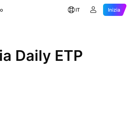
ro
IT
Inizia
ia Daily ETP