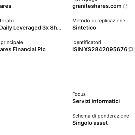
ares
graniteshares.com
torato
Metodo di replicazione
Solactive Daily Leveraged 3x Short NVIDIA Corp Index
Sintetico
principale
Identificatori
ares Financial Plc
ISIN
XS2842095676
Focus
Servizi informatici
Schema di ponderazione
Singolo asset