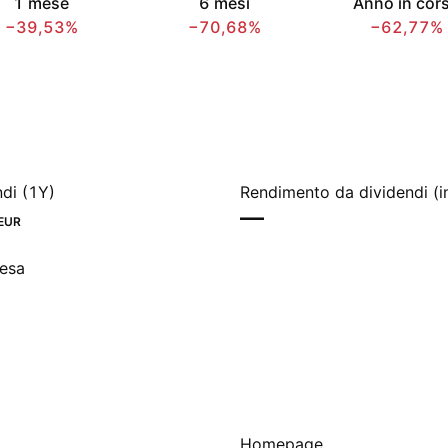
1 mese
6 mesi
Anno in cor
−39,53%
−70,68%
−62,77%
ndi (1Y)
Rendimento da dividendi (i
—
EUR
pesa
Homepage