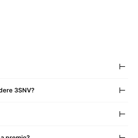
ndere
3SNV
?
 a premio?