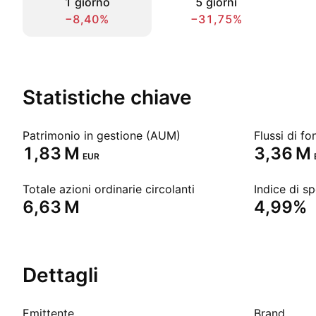
1 giorno
5 giorni
−8,40%
−31,75%
Statistiche chiave
Patrimonio in gestione (AUM)
Flussi di fo
‪1,83 M‬
‪3,36 M‬
EUR
Totale azioni ordinarie circolanti
Indice di s
‪6,63 M‬
4,99%
Dettagli
Emittente
Brand