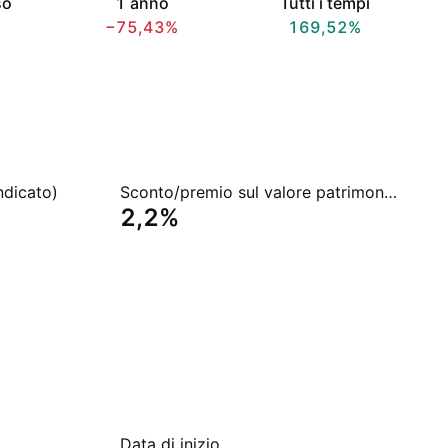
so
1 anno
Tutti i tempi
−75,43%
169,52%
ndicato)
Sconto/premio sul valore patrimoniale netto
2,2%
Data di inizio