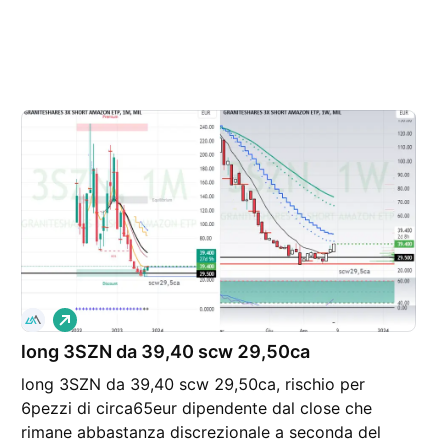
L
o
long 3SZN da 39,40 scw 29,50ca
n
g
long 3SZN da 39,40 scw 29,50ca, rischio per
6pezzi di circa65eur dipendente dal close che
rimane abbastanza discrezionale a seconda del