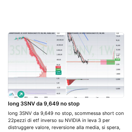
L
o
long 3SNV da 9,649 no stop
n
g
long 3SNV da 9,649 no stop, scommessa short con
22pezzi di etf inverso su NVIDIA in leva 3 per
distruggere valore, reversione alla media, si spera,