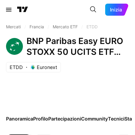
Inizia
Mercati
/
Francia
/
Mercato ETF
/
ETDD
BNP Paribas Easy EURO
STOXX 50 UCITS ETF
EUR
ETDD
Euronext
Panoramica
Profilo
Partecipazioni
Community
Tecnici
Stag