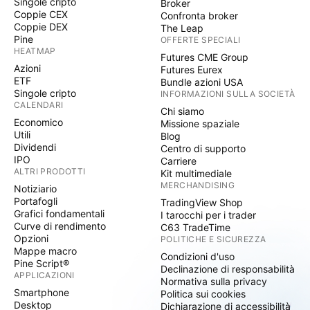
Singole cripto
Broker
Coppie CEX
Confronta broker
Coppie DEX
The Leap
Pine
OFFERTE SPECIALI
HEATMAP
Futures CME Group
Azioni
Futures Eurex
ETF
Bundle azioni USA
Singole cripto
INFORMAZIONI SULLA SOCIETÀ
CALENDARI
Chi siamo
Economico
Missione spaziale
Utili
Blog
Dividendi
Centro di supporto
IPO
Carriere
ALTRI PRODOTTI
Kit multimediale
MERCHANDISING
Notiziario
Portafogli
TradingView Shop
Grafici fondamentali
I tarocchi per i trader
Curve di rendimento
C63 TradeTime
Opzioni
POLITICHE E SICUREZZA
Mappe macro
Condizioni d'uso
Pine Script®
Declinazione di responsabilità
APPLICAZIONI
Normativa sulla privacy
Smartphone
Politica sui cookies
Desktop
Dichiarazione di accessibilità