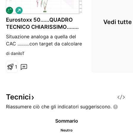
L
o
Eurostoxx 50......QUADRO
n
Vedi tutte
g
TECNICO CHIARISSIMO........
Situazione analoga a quella del
CAC ..........con target da calcolare
in base alla profondita' del testa
di daniloT
e spalle rovesciato.......a mio
avviso.......
1
Tecnici
Riassumere ciò che gli indicatori
suggeriscono.
Sommario
Neutro