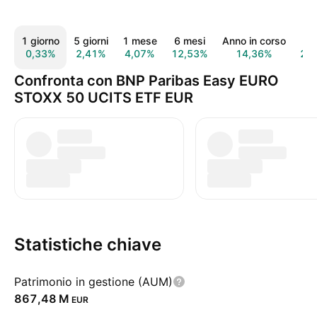
1 giorno
5 giorni
1 mese
6 mesi
Anno in corso
1 
0,33%
2,41%
4,07%
12,53%
14,36%
26
Confronta con BNP Paribas Easy EURO
STOXX 50 UCITS ETF EUR
Statistiche chiave
Patrimonio in gestione (AUM)
‪867,48 M‬
EUR