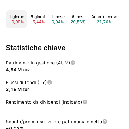
1 giorno
5 giorni
1 mese
6 mesi
Anno in corso
1 
−0,99%
−5,44%
0,04%
20,56%
21,76%
18
Statistiche chiave
Patrimonio in gestione (AUM)
‪4,84 M‬
EUR
Flussi di fondi (1Y)
‪3,18 M‬
EUR
Rendimento da dividendi (indicato)
—
Sconto/premio sul valore patrimoniale netto
−0,02%