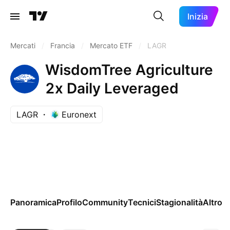
Inizia
Mercati
/
Francia
/
Mercato ETF
/
LAGR
WisdomTree Agriculture
2x Daily Leveraged
LAGR
Euronext
Panoramica
Profilo
Community
Tecnici
Stagionalità
Altro