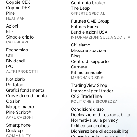
Coppie CEX
Confronta broker
Coppie DEX
The Leap
Pine
OFFERTE SPECIALI
HEATMAP
Futures CME Group
Azioni
Futures Eurex
ETF
Bundle azioni USA
Singole cripto
INFORMAZIONI SULLA SOCIETÀ
CALENDARI
Chi siamo
Economico
Missione spaziale
Utili
Blog
Dividendi
Centro di supporto
IPO
Carriere
ALTRI PRODOTTI
Kit multimediale
MERCHANDISING
Notiziario
Portafogli
TradingView Shop
Grafici fondamentali
I tarocchi per i trader
Curve di rendimento
C63 TradeTime
Opzioni
POLITICHE E SICUREZZA
Mappe macro
Condizioni d'uso
Pine Script®
Declinazione di responsabilità
APPLICAZIONI
Normativa sulla privacy
Smartphone
Politica sui cookies
Desktop
Dichiarazione di accessibilità
COMMUNITY
Consigli per la sicurezza