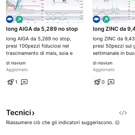
L
L
o
o
long AIGA da 5,289 no stop
n
long ZINC da 9,
n
g
g
long AIGA da 5,289 no stop,
long ZINC da 9,43
presi 100pezzi fiduciosi nel
presi 50pezzi sul
trascinamento di mais, soia e
settimanale in bu
grano che caricano e non si sa
alle medie 20 e 25
di nisvium
di nisvium
mai quando partono, ma prima o
Timeframe, comod
Aggiornato
Aggiornato
poi la molla si espande con o
bizzose ma reattiv
senza pescinanobanana. Oltre
1
crudo e argento, a
0
l'analisi nanobananografica!
mucchio, ma a pren
altre minori come
aspettiamo la pro
sempr
Tecnici
Riassumere ciò che gli indicatori
suggeriscono.