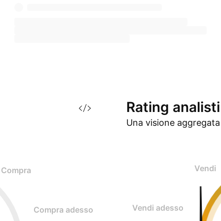
Rating
analisti
Una visione aggregata 
Vendi
Compra
Vendi adesso
Compra adesso