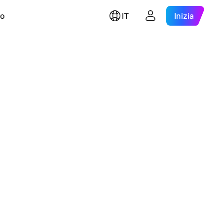
ro
IT
Inizia