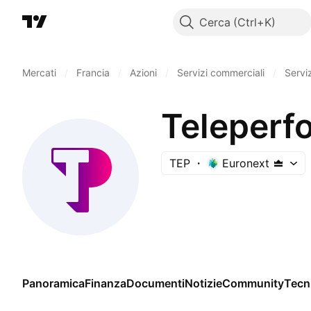
Cerca
Mercati
/
Francia
/
Azioni
/
Servizi commerciali
/
Servi
Teleperf
TEP
Euronext
Panoramica
Finanza
Documenti
Notizie
Community
Tecn