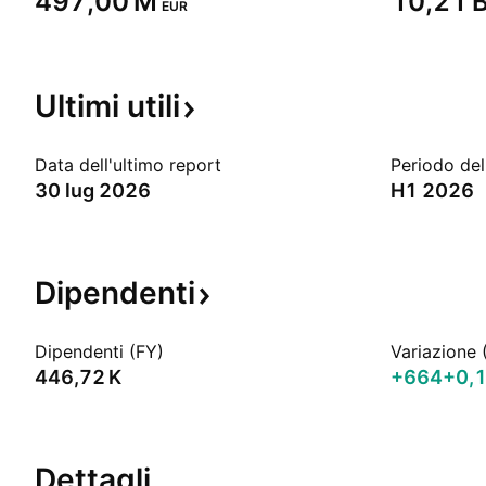
‪497,00 M‬
‪10,21 B
EUR
Ultimi
utili
Data dell'ultimo report
Periodo del
30 lug 2026
H1 2026
Dipendenti
Dipendenti (FY)
Variazione 
‪446,72 K‬
+664
+0,
Dettagli