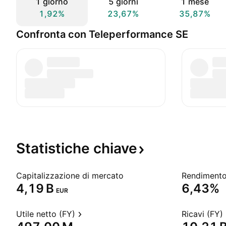
1 giorno
5 giorni
1 mese
1,92%
23,67%
35,87%
Confronta con Teleperformance SE
Statistiche
chiave
Capitalizzazione di mercato
‪4,19 B‬
6,43%
EUR
Utile netto (FY)
Ricavi (FY)