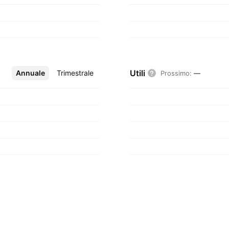
Utili
Annuale
Altro
Trimestrale
Prossimo
:
—