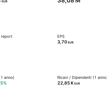
‬
‪38,08 M‬
EUR
 report
EPS
3,70
EUR
(1 anno)
Ricavi / Dipendenti (1 anno
15%
‪22,85 K‬
EUR