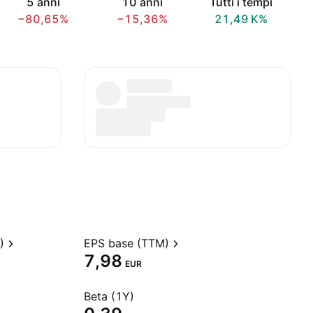
5 anni
10 anni
Tutti i tempi
−80,65%
−15,36%
‪21,49 K‬%
)
EPS base (TTM)
7,98
EUR
Beta (1Y)