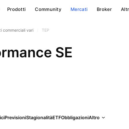
Prodotti
Community
Mercati
Broker
Alt
zi commerciali vari
/
TEP
ormance SE
ici
Previsioni
Stagionalità
ETF
Obbligazioni
Altro