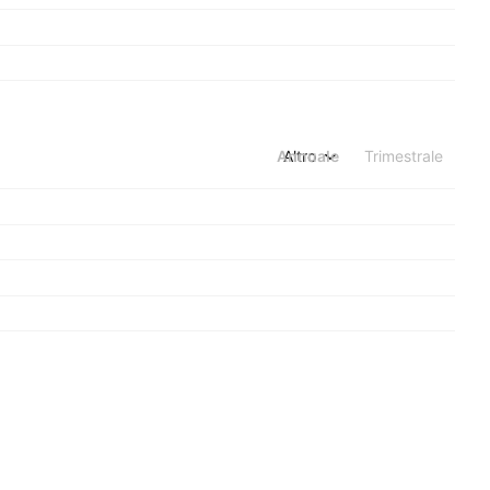
Annuale
Altro
Trimestrale