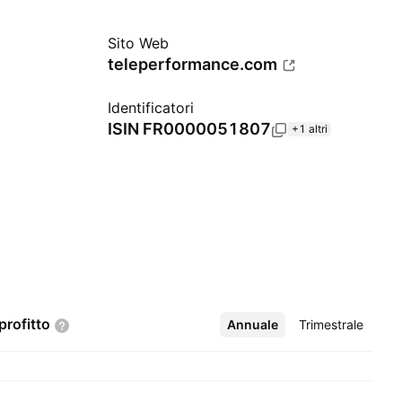
Sito Web
teleperformance.com
Identificatori
ISIN
FR0000051807
+1 altri
profitto
Annuale
Altro
Trimestrale