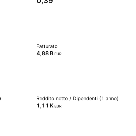
0,39
Fatturato
‪4,88 B‬
EUR
)
Reddito netto / Dipendenti (1 anno)
‪1,11 K‬
EUR