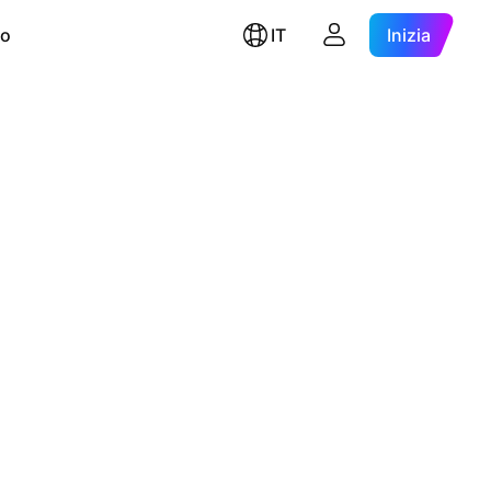
ro
IT
Inizia