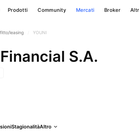
Prodotti
Community
Mercati
Broker
Alt
itto/leasing
/
YOUNI
Financial S.A.
sioni
Stagionalità
Altro