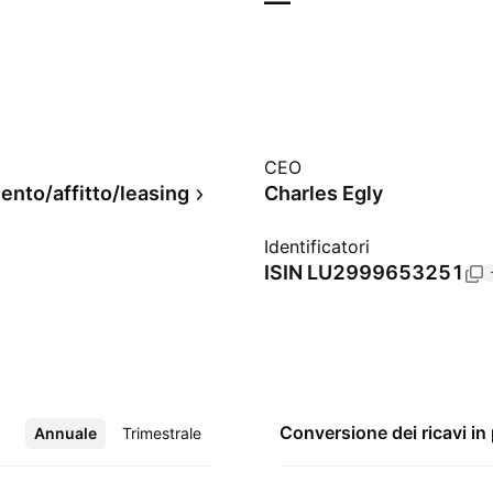
—
CEO
ento/affitto/leasing
Charles Egly
Identificatori
ISIN
LU2999653251
Conversione dei ricavi in
Annuale
Altro
Trimestrale