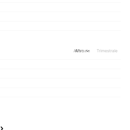
Annuale
Altro
Trimestrale