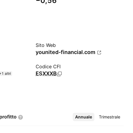
−0,56
Sito Web
younited-financial.com
Codice CFI
ESXXXB
+1 altri
profitto
Annuale
Altro
Trimestrale