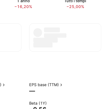
1 anno
Tutti i tempi
−16,20%
−25,00%
)
EPS base (TTM)
—
Beta (1Y)