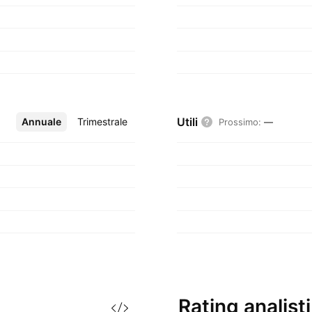
Utili
Annuale
Altro
Trimestrale
Prossimo
:
—
Rating
analisti