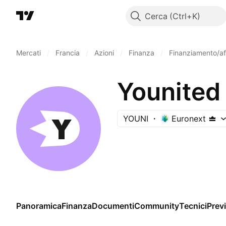
Cerca
Mercati
/
Francia
/
Azioni
/
Finanza
/
Finanziamento/aff
Younited 
YOUNI
Euronext
Panoramica
Finanza
Documenti
Community
Tecnici
Previ