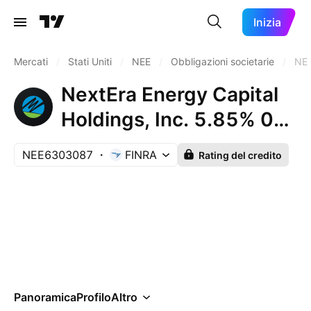
Inizia
Mercati
/
Stati Uniti
/
NEE
/
Obbligazioni societarie
/
NE
NextEra Energy Capital
Holdings, Inc. 5.85% 01-
MAR-2056
NEE6303087
FINRA
Rating del credito
Panoramica
Profilo
Altro