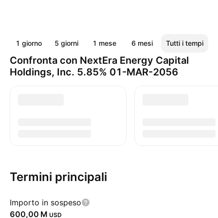
1 giorno
5 giorni
1 mese
6 mesi
Tutti i tempi
Confronta con NextEra Energy Capital
Holdings, Inc. 5.85% 01-MAR-2056
Termini principali
Importo in sospeso
‪600,00 M‬
USD