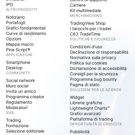
IPO
Carriere
ALTRI PRODOTTI
Kit multimediale
MERCHANDISING
Notiziario
Portafogli
TradingView Shop
Grafici fondamentali
I tarocchi per i trader
Curve di rendimento
C63 TradeTime
Opzioni
POLITICHE E SICUREZZA
Mappe macro
Condizioni d'uso
Pine Script®
Declinazione di responsabilità
APPLICAZIONI
Normativa sulla privacy
Smartphone
Politica sui cookies
Desktop
Dichiarazione di accessibilità
COMMUNITY
Consigli per la sicurezza
Programma bug bounty
Social network
Pagina di stato
Muro social
SOLUZIONI PER LE AZIENDE
Invita un amico
Programma creator
Widget
Regolamento
Librerie grafiche
Moderatori
Lightweight Charts™
IDEE
Grafici avanzati
Piattaforma di trading
Trading
OPPORTUNITÀ DI CRESCITA
Formazione
Selezione editoriale
Pubblicità