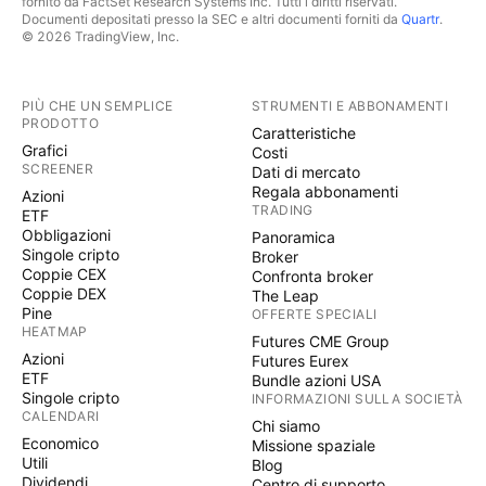
fornito da FactSet Research Systems Inc. Tutti i diritti riservati.
Documenti depositati presso la SEC e altri documenti forniti da
Quartr
.
© 2026 TradingView, Inc.
PIÙ CHE UN SEMPLICE
STRUMENTI E ABBONAMENTI
PRODOTTO
Caratteristiche
Grafici
Costi
SCREENER
Dati di mercato
Regala abbonamenti
Azioni
TRADING
ETF
Obbligazioni
Panoramica
Singole cripto
Broker
Coppie CEX
Confronta broker
Coppie DEX
The Leap
Pine
OFFERTE SPECIALI
HEATMAP
Futures CME Group
Azioni
Futures Eurex
ETF
Bundle azioni USA
Singole cripto
INFORMAZIONI SULLA SOCIETÀ
CALENDARI
Chi siamo
Economico
Missione spaziale
Utili
Blog
Dividendi
Centro di supporto