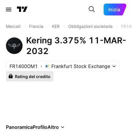
Inizia
Mercati
/
Francia
/
KER
/
Obbligazioni societarie
/
FR14
Kering 3.375% 11-MAR-
2032
FR1400OM1
Frankfurt Stock Exchange
Rating del credito
Panoramica
Profilo
Altro