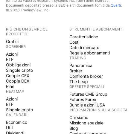
fornito da FactSet Research Systems Inc. Tutti i diritti riservati.
Documenti depositati presso la SEC e altri documenti forniti da
Quartr
.
© 2026 TradingView, Inc.
PIÙ CHE UN SEMPLICE
STRUMENTI E ABBONAMENTI
PRODOTTO
Caratteristiche
Grafici
Costi
SCREENER
Dati di mercato
Regala abbonamenti
Azioni
TRADING
ETF
Obbligazioni
Panoramica
Singole cripto
Broker
Coppie CEX
Confronta broker
Coppie DEX
The Leap
Pine
OFFERTE SPECIALI
HEATMAP
Futures CME Group
Azioni
Futures Eurex
ETF
Bundle azioni USA
Singole cripto
INFORMAZIONI SULLA SOCIETÀ
CALENDARI
Chi siamo
Economico
Missione spaziale
Utili
Blog
Dividendi
Centro di supporto