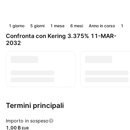
1 giorno
5 giorni
1 mese
6 mesi
Anno in corso
1 an
Confronta con Kering 3.375% 11-MAR-
2032
Termini principali
Importo in sospeso
‪1,00 B‬
EUR