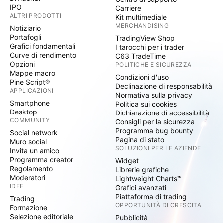
IPO
Carriere
ALTRI PRODOTTI
Kit multimediale
MERCHANDISING
Notiziario
Portafogli
TradingView Shop
Grafici fondamentali
I tarocchi per i trader
Curve di rendimento
C63 TradeTime
Opzioni
POLITICHE E SICUREZZA
Mappe macro
Condizioni d'uso
Pine Script®
Declinazione di responsabilità
APPLICAZIONI
Normativa sulla privacy
Smartphone
Politica sui cookies
Desktop
Dichiarazione di accessibilità
COMMUNITY
Consigli per la sicurezza
Programma bug bounty
Social network
Pagina di stato
Muro social
SOLUZIONI PER LE AZIENDE
Invita un amico
Programma creator
Widget
Regolamento
Librerie grafiche
Moderatori
Lightweight Charts™
IDEE
Grafici avanzati
Piattaforma di trading
Trading
OPPORTUNITÀ DI CRESCITA
Formazione
Selezione editoriale
Pubblicità