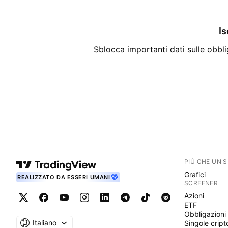
Is
Sblocca importanti dati sulle obblig
PIÙ CHE UN 
Grafici
REALIZZATO DA ESSERI UMANI
SCREENER
Azioni
ETF
Obbligazioni
Italiano
Singole cript