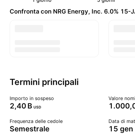
1 giorno
5 giorni
Confronta con NRG Energy, Inc. 6.0% 15
Termini principali
Importo in sospeso
Valore nom
‪2,40 B‬
1.000,
USD
Frequenza delle cedole
Data di ma
Semestrale
15 gen