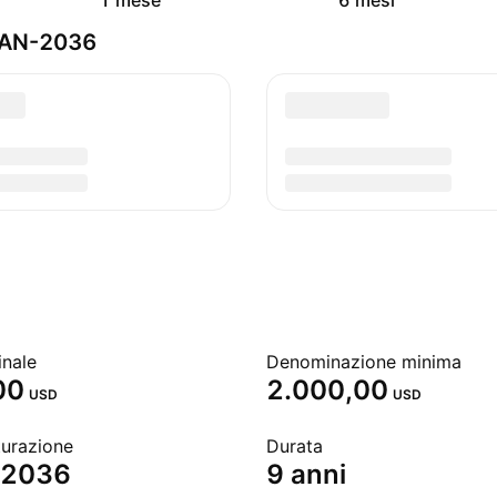
1 mese
6 mesi
-JAN-2036
inale
Denominazione minima
00
2.000,00
USD
USD
turazione
Durata
 2036
9 anni