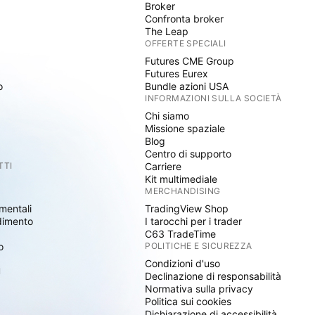
Broker
Confronta broker
The Leap
OFFERTE SPECIALI
Futures CME Group
Futures Eurex
o
Bundle azioni USA
INFORMAZIONI SULLA SOCIETÀ
Chi siamo
Missione spaziale
Blog
Centro di supporto
TTI
Carriere
Kit multimediale
MERCHANDISING
mentali
TradingView Shop
dimento
I tarocchi per i trader
C63 TradeTime
o
POLITICHE E SICUREZZA
Condizioni d'uso
I
Declinazione di responsabilità
Normativa sulla privacy
Politica sui cookies
Dichiarazione di accessibilità