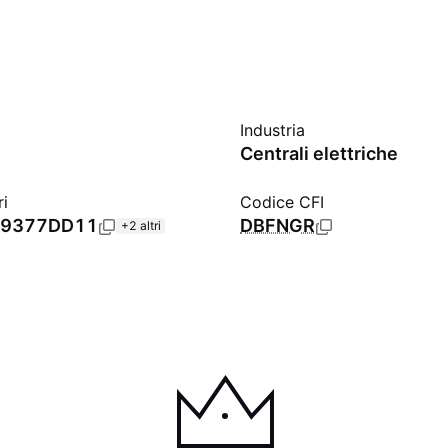
Industria
Centrali elettriche
ri
Codice CFI
9377DD11
DBFNGR
+2 altri