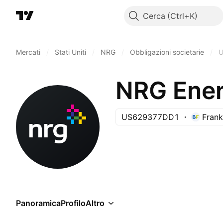
Cerca
Mercati
/
Stati Uniti
/
NRG
/
Obbligazioni societarie
/
NRG Ener
US629377DD1
Frank
Panoramica
Profilo
Altro