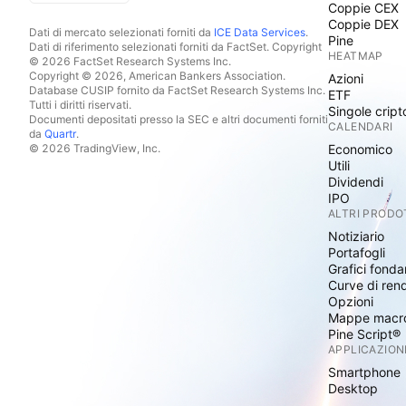
Coppie CEX
Coppie DEX
Dati di mercato selezionati forniti da
ICE Data Services
.
Pine
Dati di riferimento selezionati forniti da FactSet. Copyright
HEATMAP
© 2026 FactSet Research Systems Inc.
Copyright © 2026, American Bankers Association.
Azioni
Database CUSIP fornito da FactSet Research Systems Inc.
ETF
Tutti i diritti riservati.
Singole cript
Documenti depositati presso la SEC e altri documenti forniti
CALENDARI
da
Quartr
.
© 2026 TradingView, Inc.
Economico
Utili
Dividendi
IPO
ALTRI PRODO
Notiziario
Portafogli
Grafici fonda
Curve di ren
Opzioni
Mappe macr
Pine Script®
APPLICAZION
Smartphone
Desktop