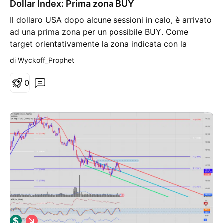
Dollar Index: Prima zona BUY
n
g
Il dollaro USA dopo alcune sessioni in calo, è arrivato
ad una prima zona per un possibile BUY. Come
target orientativamente la zona indicata con la
freccia. Siamo in un periodo molto delicato, con
di Wyckoff_Prophet
cambiamenti di rotta frequenti. Pertanto attenzione.
0
S