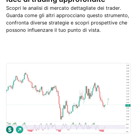
Scopri le analisi di mercato dettagliate dei trader.
Guarda come gli altri approcciano questo strumento,
confronta diverse strategie e scopri prospettive che
possono influenzare il tuo punto di vista.
Idee di trading
Altro
Pensieri
L
o