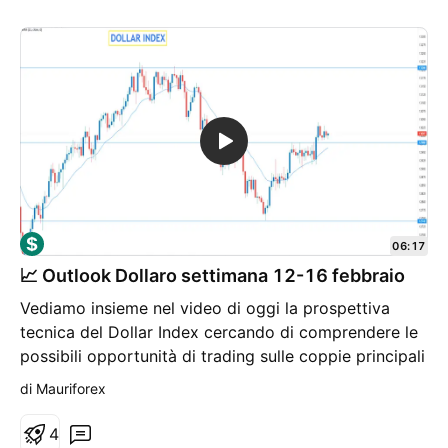
06:17
📈 Outlook Dollaro settimana 12-16 febbraio
Vediamo insieme nel video di oggi la prospettiva
tecnica del Dollar Index cercando di comprendere le
possibili opportunità di trading sulle coppie principali
(Eur-Usd e Gbp-Usd); sempre con il mio metodo di
di Mauriforex
Price Action e grafici con time frame "daily". Buon
trading a tutti. Maurizio
4