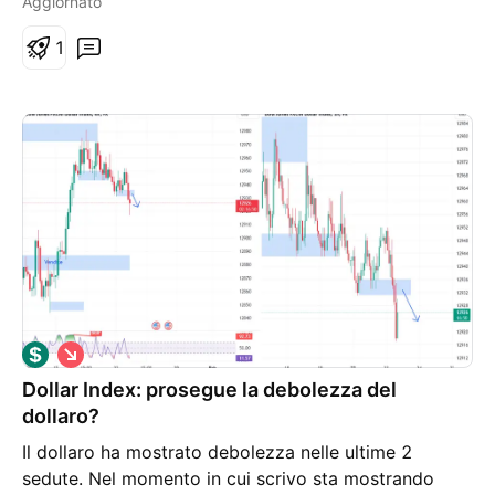
Aggiornato
contrario, una violazione a ribasso, con tanto di
chiusura decisa, può portare ad un ulteriore affondo
1
verso la zona inferiore
S
h
Dollar Index: prosegue la debolezza del
o
r
dollaro?
t
Il dollaro ha mostrato debolezza nelle ultime 2
sedute. Nel momento in cui scrivo sta mostrando