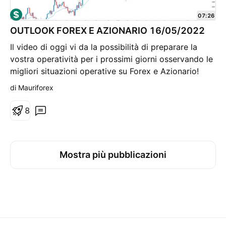
nostra valuta? Per il momento il cambio sta
rispettando il suo range di oscillazione e almeno per
07:26
quanto mi riguarda, innalzerò l'attenzione sulle
OUTLOOK FOREX E AZIONARIO 16/05/2022
esposizioni in dollari, essendo cosciente che per il
Il video di oggi vi da la possibilità di preparare la
lungo periodo, come tutto ciò che riguarda l'attività
vostra operatività per i prossimi giorni osservando le
d'investimento, la diversificazione (anche valutaria) è
migliori situazioni operative su Forex e Azionario!
un elemento importante. Le mie esposizioni, in media
Non perdetevelo e vi aspetto sul mio profilo per
di Mauriforex
sono denominate al 50% in euro ed al 50% in dollari.
conoscere la mia operatività giornaliera! Maurizio
8
Mostra più pubblicazioni