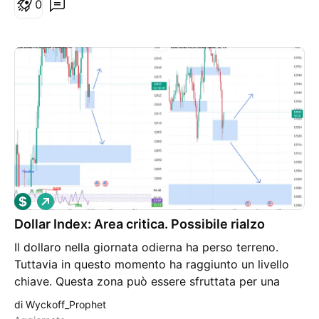
0
L
o
Dollar Index: Area critica. Possibile rialzo
n
g
Il dollaro nella giornata odierna ha perso terreno.
Tuttavia in questo momento ha raggiunto un livello
chiave. Questa zona può essere sfruttata per una
ripartenza, cioè è il punto in cui mi aspetto, se
di Wyckoff_Prophet
confermato, una ripartenza della forza del dollaro. Al