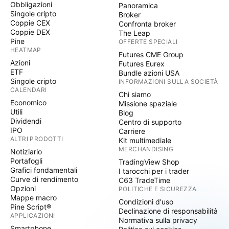
Obbligazioni
Panoramica
Singole cripto
Broker
Coppie CEX
Confronta broker
Coppie DEX
The Leap
Pine
OFFERTE SPECIALI
HEATMAP
Futures CME Group
Azioni
Futures Eurex
ETF
Bundle azioni USA
Singole cripto
INFORMAZIONI SULLA SOCIETÀ
CALENDARI
Chi siamo
Economico
Missione spaziale
Utili
Blog
Dividendi
Centro di supporto
IPO
Carriere
ALTRI PRODOTTI
Kit multimediale
MERCHANDISING
Notiziario
Portafogli
TradingView Shop
Grafici fondamentali
I tarocchi per i trader
Curve di rendimento
C63 TradeTime
Opzioni
POLITICHE E SICUREZZA
Mappe macro
Condizioni d'uso
Pine Script®
Declinazione di responsabilità
APPLICAZIONI
Normativa sulla privacy
Smartphone