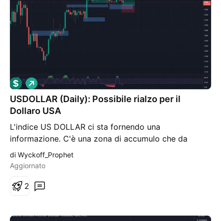
L
o
USDOLLAR (Daily): Possibile rialzo per il
n
g
Dollaro USA
L'indice US DOLLAR ci sta fornendo una
informazione. C'è una zona di accumulo che da
diversi giorni sta reggendo il peso delle vendite. A
di Wyckoff_Prophet
breve avremo una risposta, o rottura a ribasso della
Aggiornato
zona oppure partenza decisa a rialzo. In questa fase
può essere un'opportunità entrare BUY attendendo
2
un ritracciamento con stop al di sotto della zona
stessa. Questo garantirebbe un ottimo RR nel caso in