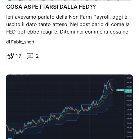
o
COSA ASPETTARSI DALLA FED??
r
m
Ieri avevamo parlato della Non Farm Payroll, oggi è
a
z
uscito il dato tanto atteso. Nel post parlo di come la
i
FED potrebbe reagire. Ditemi nei commenti cosa ne
o
n
pensate voi a riguardo e lasciate un like se il post vi è
di Fabio_short
e
piaciuto. Buon trading a tutti!!
1
7
2