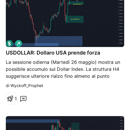
L
o
USDOLLAR: Dollaro USA prende forza
n
g
La sessione odierna (Martedì 26 maggio) mostra un
possibile accumulo sul Dollar Index. La struttura H4
suggerisce ulteriore rialzo fino almeno al punto
indicato dalla freccia. Questa situazione può avere
di Wyckoff_Prophet
impatto sulle valute contro dollaro come EURUSD,
GBPUSD, USDCAD ecc.
1