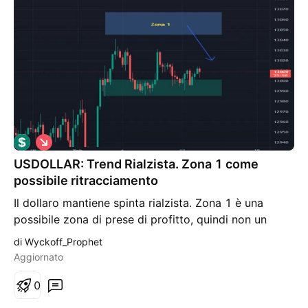
cui il rialzo fosse effettivo.
S
h
USDOLLAR: Trend Rialzista. Zona 1 come
o
r
possibile ritracciamento
t
Il dollaro mantiene spinta rialzista. Zona 1 è una
possibile zona di prese di profitto, quindi non un
punto di inversione. Ideale è cercare vendite nella
di Wyckoff_Prophet
parte superiore della zona per sfruttare il massimo
Aggiornato
ritracciamento possibile
0