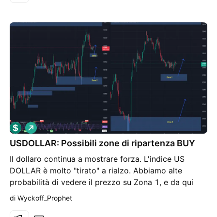
L
o
USDOLLAR: Possibili zone di ripartenza BUY
n
g
Il dollaro continua a mostrare forza. L'indice US
DOLLAR è molto "tirato" a rialzo. Abbiamo alte
probabilità di vedere il prezzo su Zona 1, e da qui
potrebbe ripartire. In caso di cedimento di Zona 1, il
di Wyckoff_Prophet
prezzo ha spazio per scendere verso zona 2