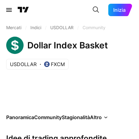
Inizia
Mercati
/
Indici
/
USDOLLAR
/
Community
Dollar Index Basket
USDOLLAR
FXCM
Panoramica
Community
Stagionalità
Altro
Idee di trading approfondite