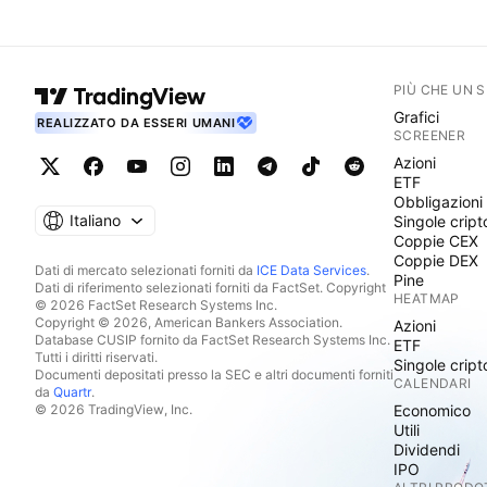
PIÙ CHE UN 
Grafici
REALIZZATO DA ESSERI UMANI
SCREENER
Azioni
ETF
Obbligazioni
Italiano
Singole cript
Coppie CEX
Coppie DEX
Dati di mercato selezionati forniti da
ICE Data Services
.
Pine
Dati di riferimento selezionati forniti da FactSet. Copyright
HEATMAP
© 2026 FactSet Research Systems Inc.
Copyright © 2026, American Bankers Association.
Azioni
Database CUSIP fornito da FactSet Research Systems Inc.
ETF
Tutti i diritti riservati.
Singole cript
Documenti depositati presso la SEC e altri documenti forniti
CALENDARI
da
Quartr
.
© 2026 TradingView, Inc.
Economico
Utili
Dividendi
IPO