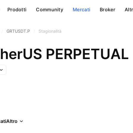
Prodotti
Community
Mercati
Broker
Alt
/
GRTUSDT.P
/
Stagionalità
etherUS PERPETUA
ati
Altro