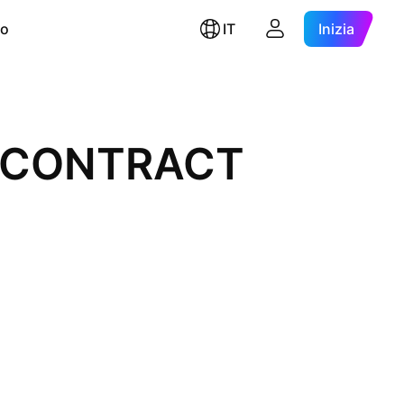
ro
IT
Inizia
L CONTRACT