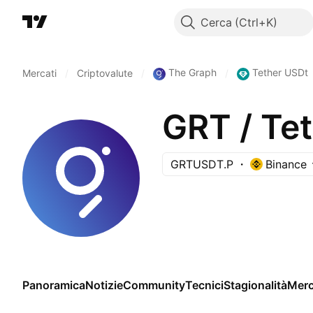
Cerca
The Graph
Tether USDt
Mercati
/
Criptovalute
/
/
GRT / T
GRTUSDT.P
Binance
Panoramica
Notizie
Community
Tecnici
Stagionalità
Merc