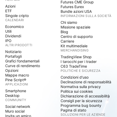
Futures CME Group
Azioni
Futures Eurex
ETF
Bundle azioni USA
Singole cripto
INFORMAZIONI SULLA SOCIETÀ
CALENDARI
Chi siamo
Economico
Missione spaziale
Utili
Blog
Dividendi
Centro di supporto
IPO
Carriere
ALTRI PRODOTTI
Kit multimediale
MERCHANDISING
Notiziario
Portafogli
TradingView Shop
Grafici fondamentali
I tarocchi per i trader
Curve di rendimento
C63 TradeTime
Opzioni
POLITICHE E SICUREZZA
Mappe macro
Condizioni d'uso
Pine Script®
Declinazione di responsabilità
APPLICAZIONI
Normativa sulla privacy
Smartphone
Politica sui cookies
Desktop
Dichiarazione di accessibilità
COMMUNITY
Consigli per la sicurezza
Programma bug bounty
Social network
Pagina di stato
Muro social
SOLUZIONI PER LE AZIENDE
Invita un amico