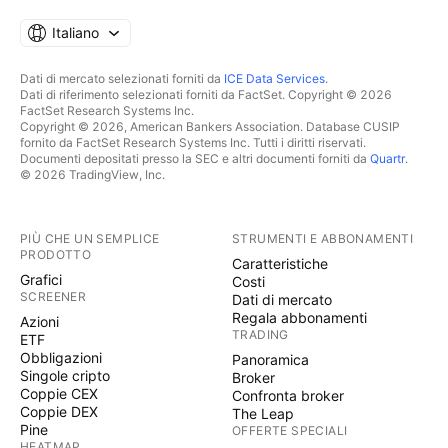
Italiano
Dati di mercato selezionati forniti da
ICE Data Services
.
Dati di riferimento selezionati forniti da FactSet. Copyright © 2026
FactSet Research Systems Inc.
Copyright © 2026, American Bankers Association. Database CUSIP
fornito da FactSet Research Systems Inc. Tutti i diritti riservati.
Documenti depositati presso la SEC e altri documenti forniti da
Quartr
.
© 2026 TradingView, Inc.
PIÙ CHE UN SEMPLICE
STRUMENTI E ABBONAMENTI
PRODOTTO
Caratteristiche
Grafici
Costi
SCREENER
Dati di mercato
Regala abbonamenti
Azioni
TRADING
ETF
Obbligazioni
Panoramica
Singole cripto
Broker
Coppie CEX
Confronta broker
Coppie DEX
The Leap
Pine
OFFERTE SPECIALI
HEATMAP