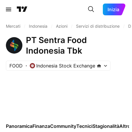
Inizia
Mercati
/
Indonesia
/
Azioni
/
Servizi di distribuzione
/
Di
PT Sentra Food
Indonesia Tbk
FOOD
Indonesia Stock Exchange
Panoramica
Finanza
Community
Tecnici
Stagionalità
Altro