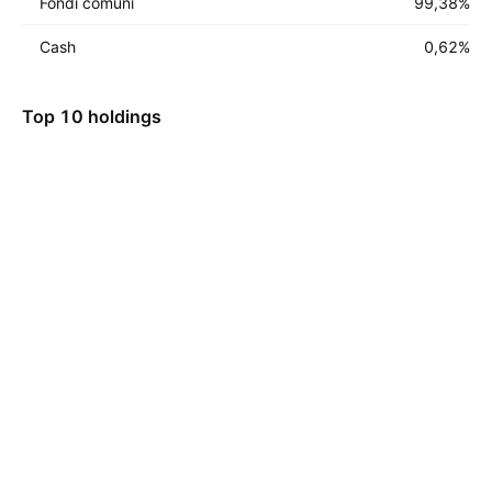
Fondi comuni
99,38
%
Cash
0,62
%
Top 10 holdings