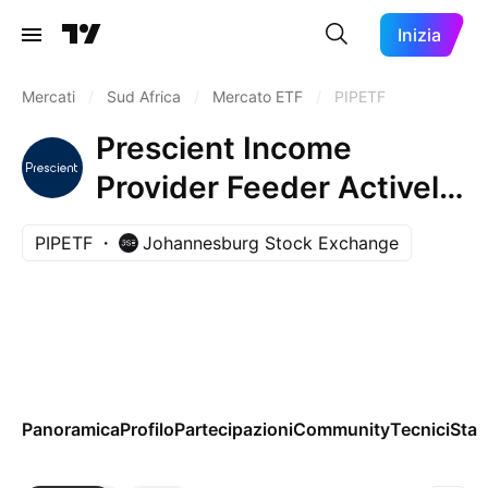
Inizia
Mercati
/
Sud Africa
/
Mercato ETF
/
PIPETF
Prescient Income
Provider Feeder Actively
Managed Exchange
PIPETF
Johannesburg Stock Exchange
Traded Fund ZAR
Panoramica
Profilo
Partecipazioni
Community
Tecnici
Stag