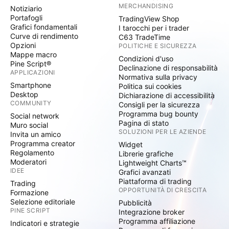
MERCHANDISING
Notiziario
Portafogli
TradingView Shop
Grafici fondamentali
I tarocchi per i trader
Curve di rendimento
C63 TradeTime
Opzioni
POLITICHE E SICUREZZA
Mappe macro
Condizioni d'uso
Pine Script®
Declinazione di responsabilità
APPLICAZIONI
Normativa sulla privacy
Smartphone
Politica sui cookies
Desktop
Dichiarazione di accessibilità
COMMUNITY
Consigli per la sicurezza
Programma bug bounty
Social network
Pagina di stato
Muro social
SOLUZIONI PER LE AZIENDE
Invita un amico
Programma creator
Widget
Regolamento
Librerie grafiche
Moderatori
Lightweight Charts™
IDEE
Grafici avanzati
Piattaforma di trading
Trading
OPPORTUNITÀ DI CRESCITA
Formazione
Selezione editoriale
Pubblicità
PINE SCRIPT
Integrazione broker
Programma affiliazione
Indicatori e strategie