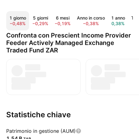
1 giorno
5 giorni
6 mesi
Anno in corso
1 anno
Tutt
−0,48%
−0,29%
−0,19%
−0,38%
0,38%
Confronta con Prescient Income Provider
Feeder Actively Managed Exchange
Traded Fund ZAR
Statistiche chiave
Patrimonio in gestione (AUM)
‪1,54 B‬
ZAR