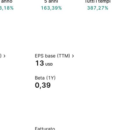
 anno
5 anni
Tutti i tempi
3,18%
163,39%
387,27%
)
EPS base (TTM)
13
USD
Beta (1Y)
0,39
Fatturato