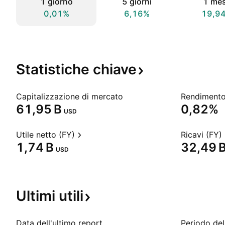
1 giorno
5 giorni
1 me
0,01%
6,16%
19,9
Statistiche
chiave
Capitalizzazione di mercato
‪61,95 B‬
0,82%
USD
Utile netto (FY)
Ricavi (FY)
‪1,74 B‬
‪32,49 B
USD
Ultimi
utili
Data dell'ultimo report
Periodo del