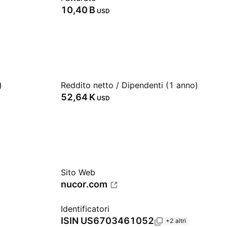
‪10,40 B‬
USD
)
Reddito netto / Dipendenti (1 anno)
‪52,64 K‬
USD
Sito Web
nucor.com
Identificatori
ISIN
US6703461052
+2 altri