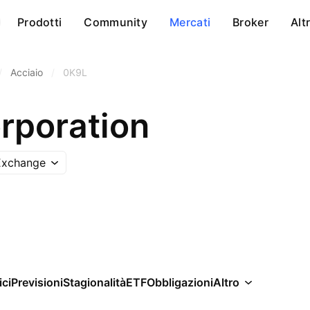
Prodotti
Community
Mercati
Broker
Alt
/
Acciaio
/
0K9L
rporation
Exchange
ici
Previsioni
Stagionalità
ETF
Obbligazioni
Altro