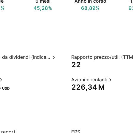
se
6 mesi
Anno in corso
1
4%
45,28%
68,89%
9
Rendimento da dividendi (indicato)
Rapporto prezzo/utili (TTM
22
Azioni circolanti
‬
‪226,34 M‬
USD
 report
EPS