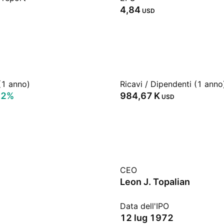
4,84
USD
(1 anno)
Ricavi / Dipendenti (1 anno
92%
‪984,67 K‬
USD
CEO
Leon J. Topalian
Data dell'IPO
12 lug 1972