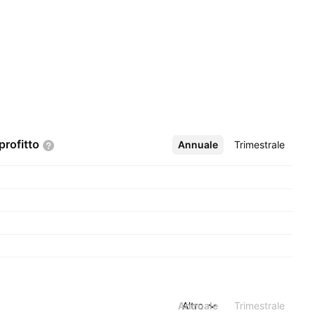
profitto
Annuale
Altro
Trimestrale
Annuale
Altro
Trimestrale