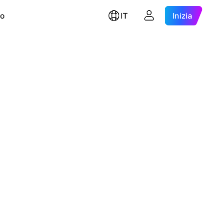
ro
IT
Inizia