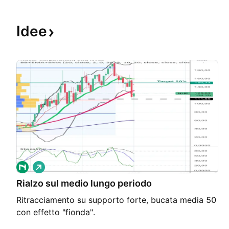
Idee
L
o
Rialzo sul medio lungo periodo
n
g
Ritracciamento su supporto forte, bucata media 50
con effetto "fionda".