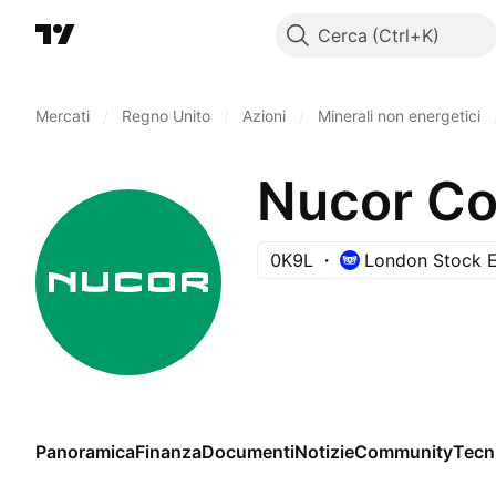
Cerca
Mercati
/
Regno Unito
/
Azioni
/
Minerali non energetici
Nucor Co
0K9L
London Stock 
Panoramica
Finanza
Documenti
Notizie
Community
Tecn