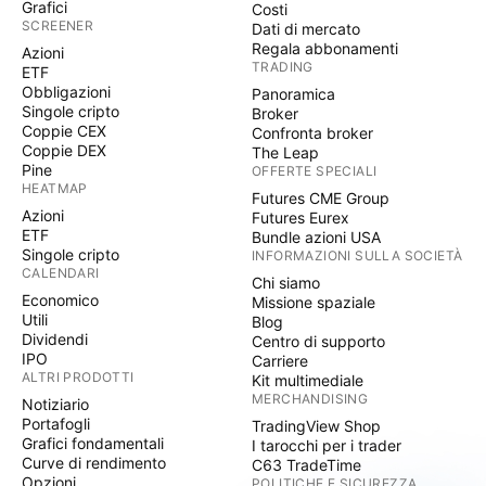
Grafici
Costi
SCREENER
Dati di mercato
Regala abbonamenti
Azioni
TRADING
ETF
Obbligazioni
Panoramica
Singole cripto
Broker
Coppie CEX
Confronta broker
Coppie DEX
The Leap
Pine
OFFERTE SPECIALI
HEATMAP
Futures CME Group
Azioni
Futures Eurex
ETF
Bundle azioni USA
Singole cripto
INFORMAZIONI SULLA SOCIETÀ
CALENDARI
Chi siamo
Economico
Missione spaziale
Utili
Blog
Dividendi
Centro di supporto
IPO
Carriere
ALTRI PRODOTTI
Kit multimediale
MERCHANDISING
Notiziario
Portafogli
TradingView Shop
Grafici fondamentali
I tarocchi per i trader
Curve di rendimento
C63 TradeTime
Opzioni
POLITICHE E SICUREZZA