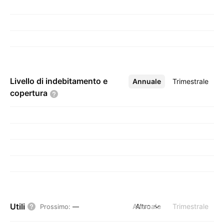
Livello di indebitamento e
Annuale
Altro
Trimestrale
copertura
Utili
Annuale
Altro
Trimestrale
Prossimo
:
—