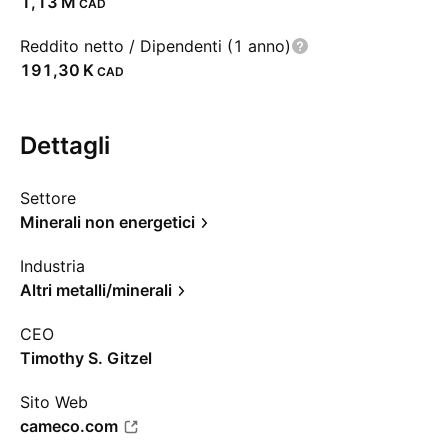
‪1,13 M‬
CAD
Reddito netto / Dipendenti (1 anno)
‪191,30 K‬
CAD
Dettagli
Settore
Minerali non energetici
Industria
Altri metalli/minerali
CEO
Timothy S. Gitzel
Sito Web
cameco.com