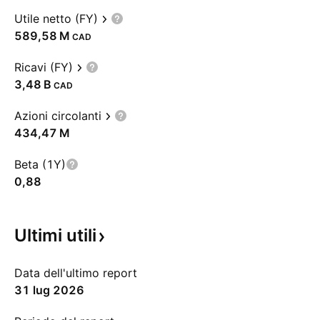
Utile netto (FY)
‪589,58 M‬
CAD
Ricavi (FY)
‪3,48 B‬
CAD
Azioni circolanti
‪434,47 M‬
Beta (1Y)
0,88
Ultimi
utili
Data dell'ultimo report
31 lug 2026