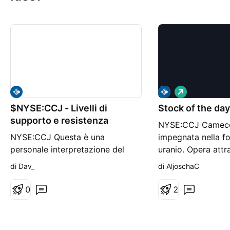
L
o
$NYSE:CCJ - Livelli di
Stock of the da
n
g
supporto e resistenza
NYSE:CCJ Cameco
NYSE:CCJ Questa è una
impegnata nella fo
personale interpretazione del
uranio. Opera attr
grafico, non è un consiglio
segmenti Uranium 
di Dav_
di AljoschaC
finanziario.
Services. Il segm
coinvolto nell'esp
0
2
estrazione, macin
acquisto e vendita
di uranio. Il segme