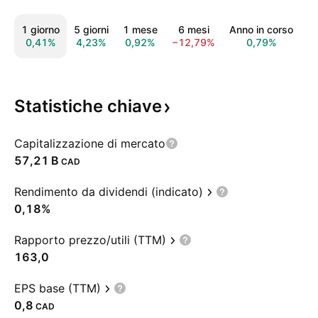
1 giorno
5 giorni
1 mese
6 mesi
Anno in corso
1
0,41%
4,23%
0,92%
−12,79%
0,79%
2
Statistiche
chiave
Capitalizzazione di mercato
‪57,21 B‬
CAD
Rendimento da dividendi (indicato)
0,18%
Rapporto prezzo/utili (TTM)
163,0
EPS base (TTM)
0,8
CAD