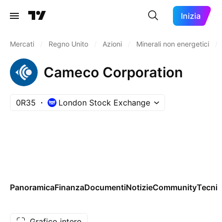
Inizia
Mercati
/
Regno Unito
/
Azioni
/
Minerali non energetici
/
Cameco Corporation
0R35
London Stock Exchange
Panoramica
Finanza
Documenti
Notizie
Community
Tecnic
Grafico intero