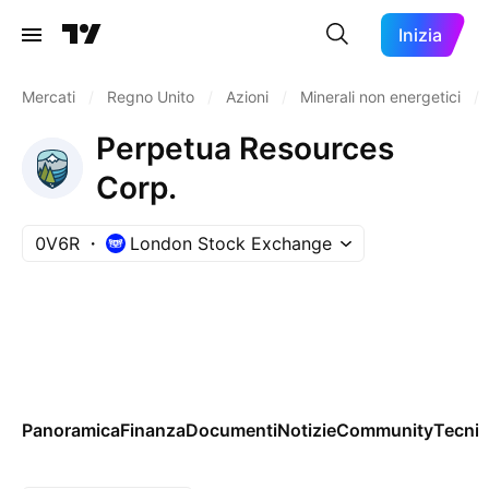
Inizia
Mercati
/
Regno Unito
/
Azioni
/
Minerali non energetici
/
Perpetua Resources
Corp.
0V6R
London Stock Exchange
Panoramica
Finanza
Documenti
Notizie
Community
Tecnic