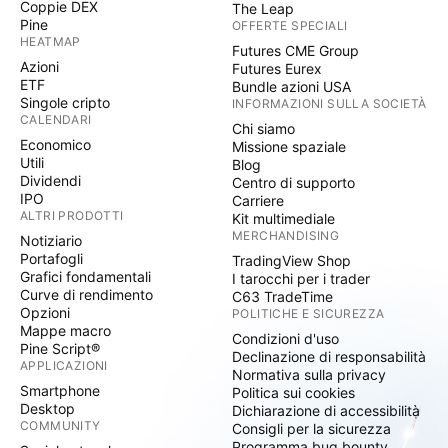
Coppie DEX
The Leap
Pine
OFFERTE SPECIALI
HEATMAP
Futures CME Group
Azioni
Futures Eurex
ETF
Bundle azioni USA
Singole cripto
INFORMAZIONI SULLA SOCIETÀ
CALENDARI
Chi siamo
Economico
Missione spaziale
Utili
Blog
Dividendi
Centro di supporto
IPO
Carriere
ALTRI PRODOTTI
Kit multimediale
MERCHANDISING
Notiziario
Portafogli
TradingView Shop
Grafici fondamentali
I tarocchi per i trader
Curve di rendimento
C63 TradeTime
Opzioni
POLITICHE E SICUREZZA
Mappe macro
Condizioni d'uso
Pine Script®
Declinazione di responsabilità
APPLICAZIONI
Normativa sulla privacy
Smartphone
Politica sui cookies
Desktop
Dichiarazione di accessibilità
COMMUNITY
Consigli per la sicurezza
Programma bug bounty