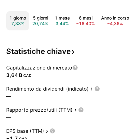
1 giorno
5 giorni
1 mese
6 mesi
Anno in corso
1
7,33%
20,74%
3,44%
−16,40%
−4,36%
4
Statistiche
chiave
Capitalizzazione di mercato
‪3,64 B‬
CAD
Rendimento da dividendi (indicato)
—
Rapporto prezzo/utili (TTM)
—
EPS base (TTM)
−1,7
CAD