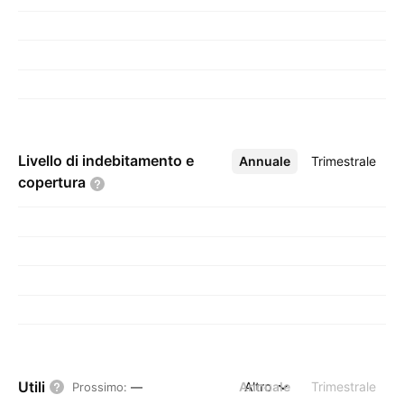
Livello di indebitamento e
Annuale
Altro
Trimestrale
copertura
Utili
Annuale
Altro
Trimestrale
Prossimo
:
—