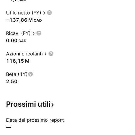
Utile netto (FY)
‪−137,86 M‬
CAD
Ricavi (FY)
0,00
CAD
Azioni circolanti
‪116,15 M‬
Beta (1Y)
2,50
Prossimi
utili
Data del prossimo report
—