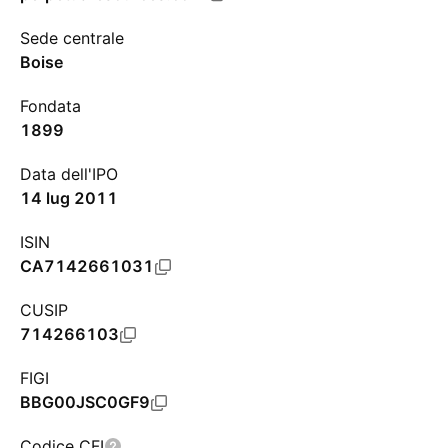
Sede centrale
Boise
Fondata
1899
Data dell'IPO
14 lug 2011
ISIN
CA7142661031
CUSIP
714266103
FIGI
BBG00JSC0GF9
Codice CFI