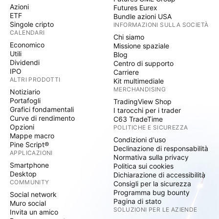
Azioni
Futures Eurex
ETF
Bundle azioni USA
Singole cripto
INFORMAZIONI SULLA SOCIETÀ
CALENDARI
Chi siamo
Economico
Missione spaziale
Utili
Blog
Dividendi
Centro di supporto
IPO
Carriere
ALTRI PRODOTTI
Kit multimediale
MERCHANDISING
Notiziario
Portafogli
TradingView Shop
Grafici fondamentali
I tarocchi per i trader
Curve di rendimento
C63 TradeTime
Opzioni
POLITICHE E SICUREZZA
Mappe macro
Condizioni d'uso
Pine Script®
Declinazione di responsabilità
APPLICAZIONI
Normativa sulla privacy
Smartphone
Politica sui cookies
Desktop
Dichiarazione di accessibilità
COMMUNITY
Consigli per la sicurezza
Programma bug bounty
Social network
Pagina di stato
Muro social
SOLUZIONI PER LE AZIENDE
Invita un amico