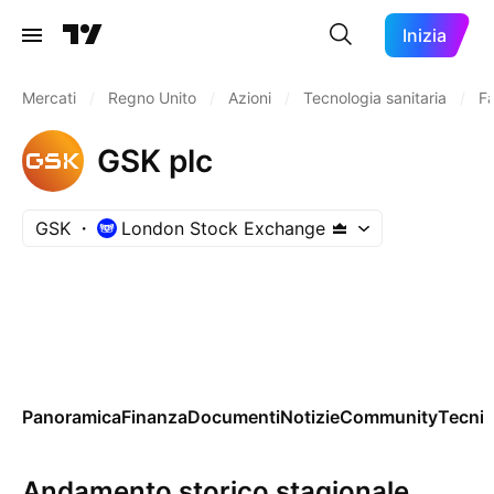
Inizia
Mercati
/
Regno Unito
/
Azioni
/
Tecnologia sanitaria
/
Fa
GSK plc
GSK
London Stock Exchange
Panoramica
Finanza
Documenti
Notizie
Community
Tecnic
Andamento storico stagionale