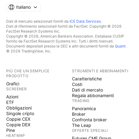
Italiano
Dati di mercato selezionati forniti da
ICE Data Services
.
Dati di riferimento selezionati forniti da FactSet. Copyright © 2026
FactSet Research Systems Inc.
Copyright © 2026, American Bankers Association. Database CUSIP
fornito da FactSet Research Systems Inc. Tutti i diritti riservati.
Documenti depositati presso la SEC e altri documenti forniti da
Quartr
.
© 2026 TradingView, Inc.
PIÙ CHE UN SEMPLICE
STRUMENTI E ABBONAMENTI
PRODOTTO
Caratteristiche
Grafici
Costi
SCREENER
Dati di mercato
Regala abbonamenti
Azioni
TRADING
ETF
Obbligazioni
Panoramica
Singole cripto
Broker
Coppie CEX
Confronta broker
Coppie DEX
The Leap
Pine
OFFERTE SPECIALI
HEATMAP
Futures CME Group