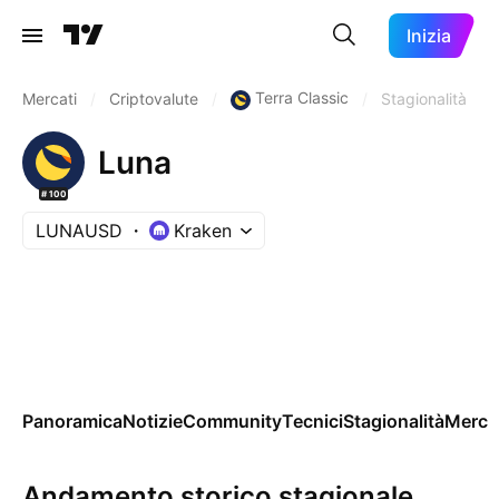
Inizia
Terra Classic
Mercati
/
Criptovalute
/
/
Stagionalità
Luna
#100
LUNAUSD
Kraken
Panoramica
Notizie
Community
Tecnici
Stagionalità
Merca
Andamento storico stagionale