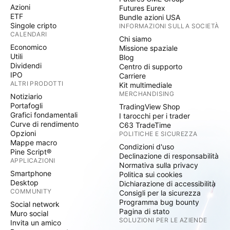
Azioni
Futures Eurex
ETF
Bundle azioni USA
Singole cripto
INFORMAZIONI SULLA SOCIETÀ
CALENDARI
Chi siamo
Economico
Missione spaziale
Utili
Blog
Dividendi
Centro di supporto
IPO
Carriere
ALTRI PRODOTTI
Kit multimediale
MERCHANDISING
Notiziario
Portafogli
TradingView Shop
Grafici fondamentali
I tarocchi per i trader
Curve di rendimento
C63 TradeTime
Opzioni
POLITICHE E SICUREZZA
Mappe macro
Condizioni d'uso
Pine Script®
Declinazione di responsabilità
APPLICAZIONI
Normativa sulla privacy
Smartphone
Politica sui cookies
Desktop
Dichiarazione di accessibilità
COMMUNITY
Consigli per la sicurezza
Programma bug bounty
Social network
Pagina di stato
Muro social
SOLUZIONI PER LE AZIENDE
Invita un amico