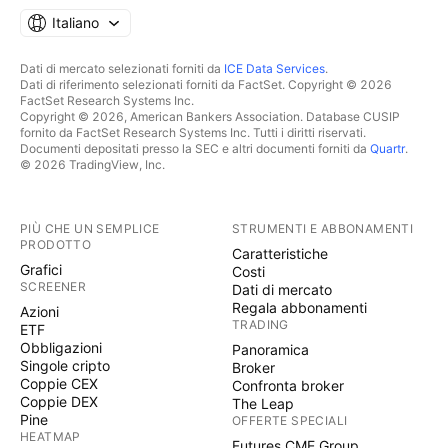
Italiano
Dati di mercato selezionati forniti da
ICE Data Services
.
Dati di riferimento selezionati forniti da FactSet. Copyright © 2026
FactSet Research Systems Inc.
Copyright © 2026, American Bankers Association. Database CUSIP
fornito da FactSet Research Systems Inc. Tutti i diritti riservati.
Documenti depositati presso la SEC e altri documenti forniti da
Quartr
.
© 2026 TradingView, Inc.
PIÙ CHE UN SEMPLICE
STRUMENTI E ABBONAMENTI
PRODOTTO
Caratteristiche
Grafici
Costi
SCREENER
Dati di mercato
Regala abbonamenti
Azioni
TRADING
ETF
Obbligazioni
Panoramica
Singole cripto
Broker
Coppie CEX
Confronta broker
Coppie DEX
The Leap
Pine
OFFERTE SPECIALI
HEATMAP
Futures CME Group