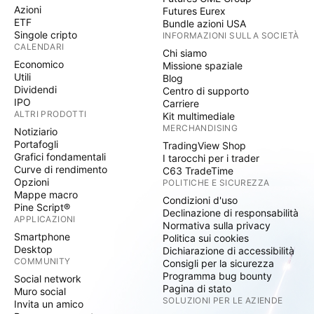
Azioni
Futures Eurex
ETF
Bundle azioni USA
Singole cripto
INFORMAZIONI SULLA SOCIETÀ
CALENDARI
Chi siamo
Economico
Missione spaziale
Utili
Blog
Dividendi
Centro di supporto
IPO
Carriere
ALTRI PRODOTTI
Kit multimediale
MERCHANDISING
Notiziario
Portafogli
TradingView Shop
Grafici fondamentali
I tarocchi per i trader
Curve di rendimento
C63 TradeTime
Opzioni
POLITICHE E SICUREZZA
Mappe macro
Condizioni d'uso
Pine Script®
Declinazione di responsabilità
APPLICAZIONI
Normativa sulla privacy
Smartphone
Politica sui cookies
Desktop
Dichiarazione di accessibilità
COMMUNITY
Consigli per la sicurezza
Programma bug bounty
Social network
Pagina di stato
Muro social
SOLUZIONI PER LE AZIENDE
Invita un amico