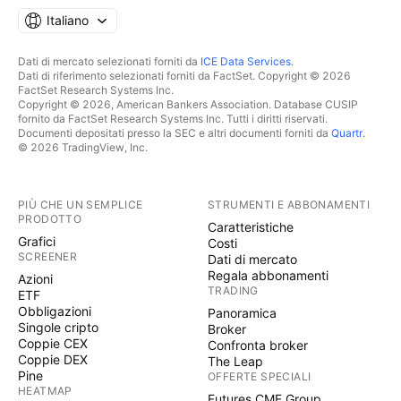
Italiano
Dati di mercato selezionati forniti da
ICE Data Services
.
Dati di riferimento selezionati forniti da FactSet. Copyright © 2026
FactSet Research Systems Inc.
Copyright © 2026, American Bankers Association. Database CUSIP
fornito da FactSet Research Systems Inc. Tutti i diritti riservati.
Documenti depositati presso la SEC e altri documenti forniti da
Quartr
.
© 2026 TradingView, Inc.
PIÙ CHE UN SEMPLICE
STRUMENTI E ABBONAMENTI
PRODOTTO
Caratteristiche
Grafici
Costi
SCREENER
Dati di mercato
Regala abbonamenti
Azioni
TRADING
ETF
Obbligazioni
Panoramica
Singole cripto
Broker
Coppie CEX
Confronta broker
Coppie DEX
The Leap
Pine
OFFERTE SPECIALI
HEATMAP
Futures CME Group