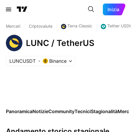
Inizia
Terra Classic
Tether USDt
Mercati
/
Criptovalute
/
/
LUNC / TetherUS
LUNCUSDT
Binance
Panoramica
Notizie
Community
Tecnici
Stagionalità
Merca
Andamento storico stagionale