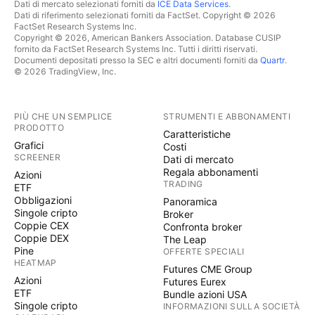
Dati di mercato selezionati forniti da
ICE Data Services
.
Dati di riferimento selezionati forniti da FactSet. Copyright © 2026
FactSet Research Systems Inc.
Copyright © 2026, American Bankers Association. Database CUSIP
fornito da FactSet Research Systems Inc. Tutti i diritti riservati.
Documenti depositati presso la SEC e altri documenti forniti da
Quartr
.
© 2026 TradingView, Inc.
PIÙ CHE UN SEMPLICE
STRUMENTI E ABBONAMENTI
PRODOTTO
Caratteristiche
Grafici
Costi
SCREENER
Dati di mercato
Regala abbonamenti
Azioni
TRADING
ETF
Obbligazioni
Panoramica
Singole cripto
Broker
Coppie CEX
Confronta broker
Coppie DEX
The Leap
Pine
OFFERTE SPECIALI
HEATMAP
Futures CME Group
Azioni
Futures Eurex
ETF
Bundle azioni USA
Singole cripto
INFORMAZIONI SULLA SOCIETÀ