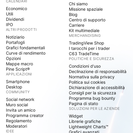
CALENDARI
Chi siamo
Economico
Missione spaziale
Utili
Blog
Dividendi
Centro di supporto
IPO
Carriere
ALTRI PRODOTTI
Kit multimediale
MERCHANDISING
Notiziario
Portafogli
TradingView Shop
Grafici fondamentali
I tarocchi per i trader
Curve di rendimento
C63 TradeTime
Opzioni
POLITICHE E SICUREZZA
Mappe macro
Condizioni d'uso
Pine Script®
Declinazione di responsabilità
APPLICAZIONI
Normativa sulla privacy
Smartphone
Politica sui cookies
Desktop
Dichiarazione di accessibilità
COMMUNITY
Consigli per la sicurezza
Programma bug bounty
Social network
Pagina di stato
Muro social
SOLUZIONI PER LE AZIENDE
Invita un amico
Programma creator
Widget
Regolamento
Librerie grafiche
Moderatori
Lightweight Charts™
IDEE
Grafici avanzati