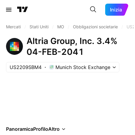
Inizia
Mercati
/
Stati Uniti
/
MO
/
Obbligazioni societarie
/
US
Altria Group, Inc. 3.4%
04-FEB-2041
US2209SBM4
Munich Stock Exchange
Panoramica
Profilo
Altro