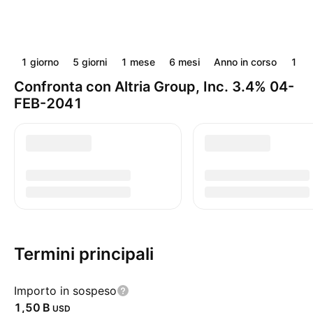
1 giorno
5 giorni
1 mese
6 mesi
Anno in corso
1 an
Confronta con Altria Group, Inc. 3.4% 04-
FEB-2041
Termini principali
Importo in sospeso
‪1,50 B‬
USD