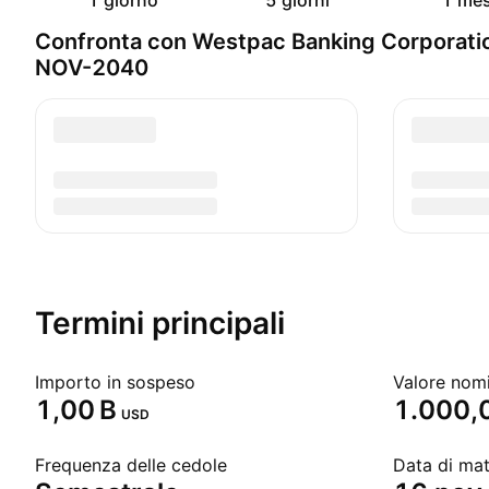
1 giorno
5 giorni
1 me
Confronta con Westpac Banking Corporati
NOV-2040
Termini principali
Importo in sospeso
Valore nom
‪1,00 B‬
1.000,
USD
Frequenza delle cedole
Data di ma