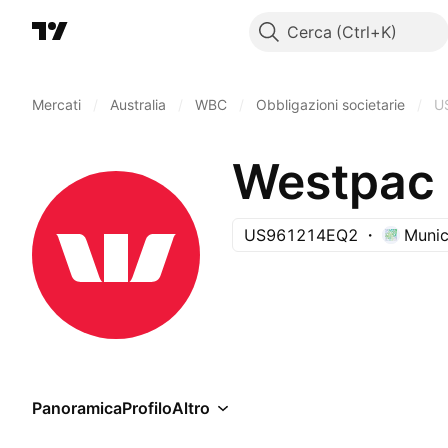
Cerca
Mercati
/
Australia
/
WBC
/
Obbligazioni societarie
/
U
US961214EQ2
Munic
Panoramica
Profilo
Altro