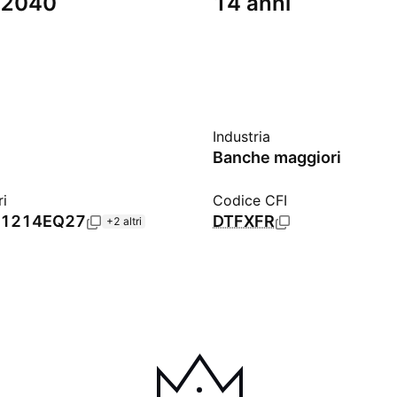
 2040
14 anni
Industria
Banche maggiori
ri
Codice CFI
1214EQ27
DTFXFR
+2 altri