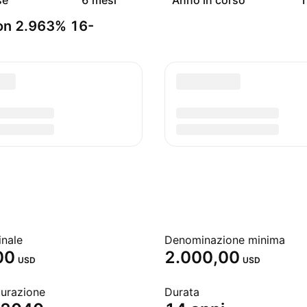
se
6 mesi
Anno in corso
1
on 2.963% 16-
inale
Denominazione minima
00
2.000,00
USD
USD
turazione
Durata