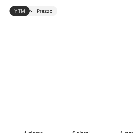
YTM
Altro
Prezzo