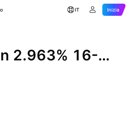
ro
IT
Inizia
Westpac Banking Corporation 2.963% 16-NOV-2040