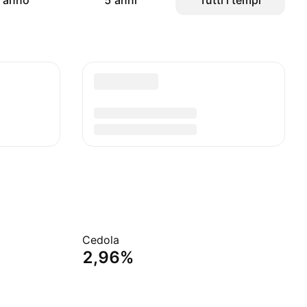
 anno
5 anni
Tutti i tempi
Cedola
2,96%