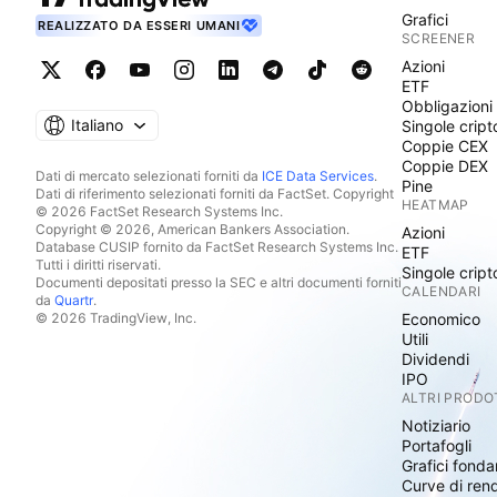
Grafici
REALIZZATO DA ESSERI UMANI
SCREENER
Azioni
ETF
Obbligazioni
Italiano
Singole cript
Coppie CEX
Coppie DEX
Dati di mercato selezionati forniti da
ICE Data Services
.
Pine
Dati di riferimento selezionati forniti da FactSet. Copyright
HEATMAP
© 2026 FactSet Research Systems Inc.
Copyright © 2026, American Bankers Association.
Azioni
Database CUSIP fornito da FactSet Research Systems Inc.
ETF
Tutti i diritti riservati.
Singole cript
Documenti depositati presso la SEC e altri documenti forniti
CALENDARI
da
Quartr
.
© 2026 TradingView, Inc.
Economico
Utili
Dividendi
IPO
ALTRI PRODO
Notiziario
Portafogli
Grafici fonda
Curve di ren