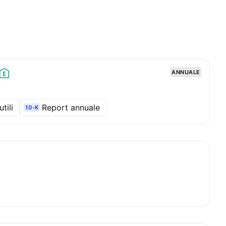
ANNUALE
tili
Report annuale
10-K