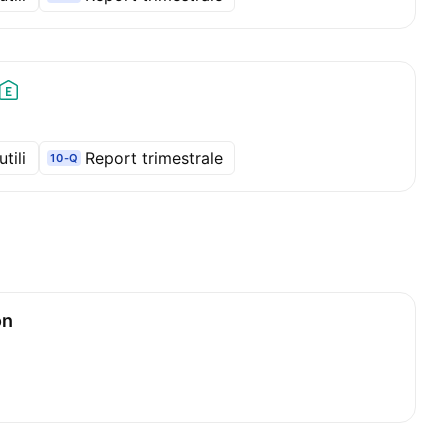
tili
Report trimestrale
10-Q
on