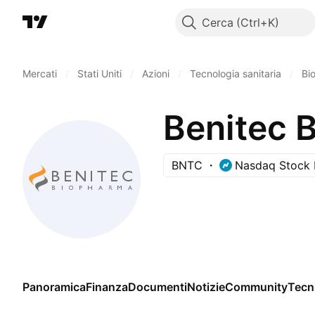
Cerca
Mercati
/
Stati Uniti
/
Azioni
/
Tecnologia sanitaria
/
Bi
Benitec 
BNTC
Nasdaq Stock 
Panoramica
Finanza
Documenti
Notizie
Community
Tecn