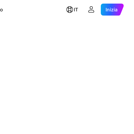
ro
IT
Inizia