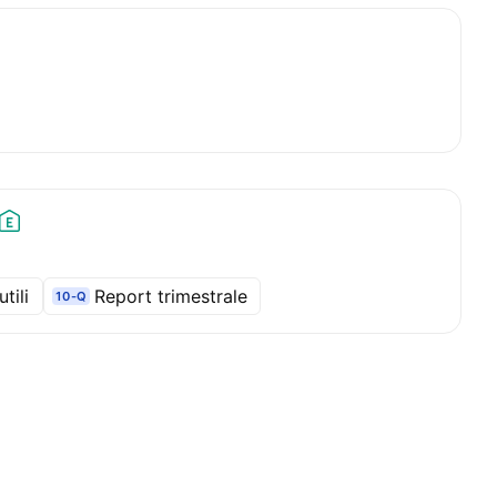
tili
Report trimestrale
10-Q