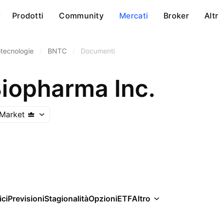
Prodotti
Community
Mercati
Broker
Alt
otecnologie
/
BNTC
/
Documenti
Biopharma Inc.
Market
ici
Previsioni
Stagionalità
Opzioni
ETF
Altro