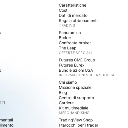
Caratteristiche
Costi
Dati di mercato
Regala abbonamenti
TRADING
o
Panoramica
Broker
Confronta broker
The Leap
OFFERTE SPECIALI
Futures CME Group
Futures Eurex
o
Bundle azioni USA
INFORMAZIONI SULLA SOCIETÀ
Chi siamo
Missione spaziale
Blog
Centro di supporto
TTI
Carriere
Kit multimediale
MERCHANDISING
mentali
TradingView Shop
dimento
I tarocchi per i trader