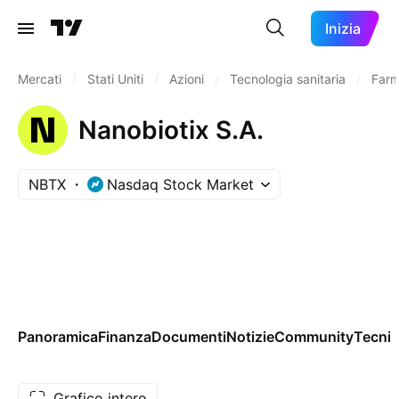
Inizia
Mercati
/
Stati Uniti
/
Azioni
/
Tecnologia sanitaria
/
Farm
Nanobiotix S.A.
NBTX
Nasdaq Stock Market
Panoramica
Finanza
Documenti
Notizie
Community
Tecnic
Grafico intero