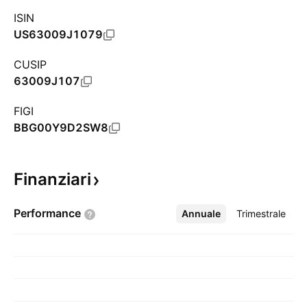
ISIN
US63009J1079
CUSIP
63009J107
FIGI
BBG00Y9D2SW8
Finanziari
Performance
Annuale
Altro
Trimestrale