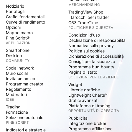
MERCHANDISING
Notiziario
Portafogli
TradingView Shop
Grafici fondamentali
I tarocchi per i trader
Curve di rendimento
C63 TradeTime
Opzioni
POLITICHE E SICUREZZA
Mappe macro
Condizioni d'uso
Pine Script®
Declinazione di responsabilità
APPLICAZIONI
Normativa sulla privacy
Smartphone
Politica sui cookies
Desktop
Dichiarazione di accessibilità
COMMUNITY
Consigli per la sicurezza
Programma bug bounty
Social network
Pagina di stato
Muro social
SOLUZIONI PER LE AZIENDE
Invita un amico
Programma creator
Widget
Regolamento
Librerie grafiche
Moderatori
Lightweight Charts™
IDEE
Grafici avanzati
Piattaforma di trading
Trading
OPPORTUNITÀ DI CRESCITA
Formazione
Selezione editoriale
Pubblicità
PINE SCRIPT
Integrazione broker
Programma affiliazione
Indicatori e strategie