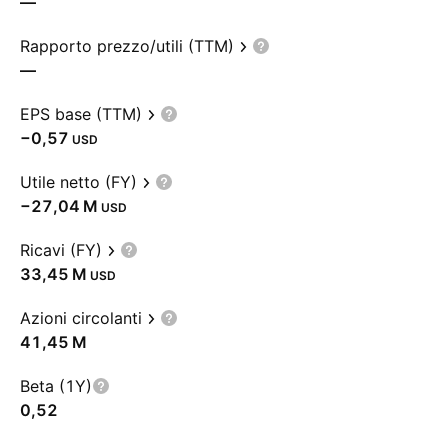
—
Rapporto prezzo/utili (TTM)
—
EPS base (TTM)
−0,57
USD
Utile netto (FY)
‪−27,04 M‬
USD
Ricavi (FY)
‪33,45 M‬
USD
Azioni circolanti
‪41,45 M‬
Beta (1Y)
0,52