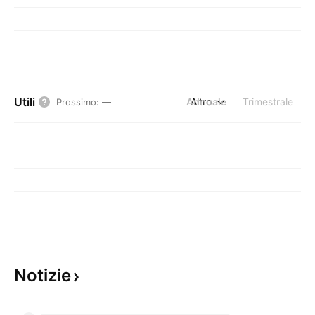
Utili
Annuale
Altro
Trimestrale
Prossimo
:
—
Notizie