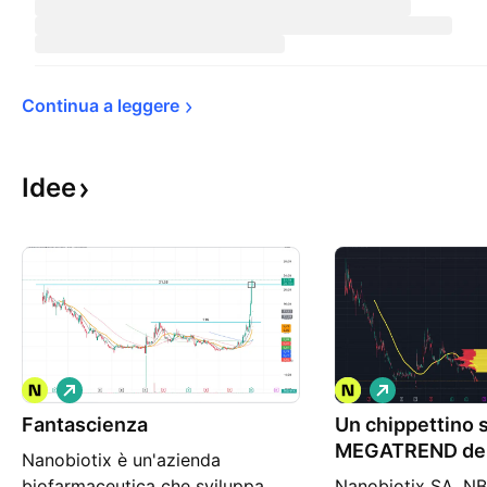
Continua a 
leggere
Idee
L
L
o
o
Fantascienza
n
Un chippettino 
n
g
g
MEGATREND del
Nanobiotix è un'azienda
NANOPARTICEL
biofarmaceutica che sviluppa
Nanobiotix SA, NB