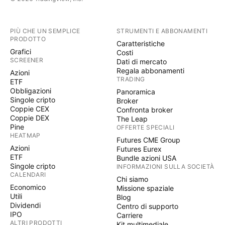
PIÙ CHE UN SEMPLICE
STRUMENTI E ABBONAMENTI
PRODOTTO
Caratteristiche
Grafici
Costi
SCREENER
Dati di mercato
Regala abbonamenti
Azioni
TRADING
ETF
Obbligazioni
Panoramica
Singole cripto
Broker
Coppie CEX
Confronta broker
Coppie DEX
The Leap
Pine
OFFERTE SPECIALI
HEATMAP
Futures CME Group
Azioni
Futures Eurex
ETF
Bundle azioni USA
Singole cripto
INFORMAZIONI SULLA SOCIETÀ
CALENDARI
Chi siamo
Economico
Missione spaziale
Utili
Blog
Dividendi
Centro di supporto
IPO
Carriere
ALTRI PRODOTTI
Kit multimediale