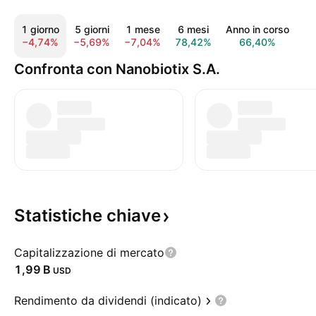
1 giorno
5 giorni
1 mese
6 mesi
Anno in corso
1
−4,74%
−5,69%
−7,04%
78,42%
66,40%
42
Confronta con Nanobiotix S.A.
Statistiche
chiave
Capitalizzazione di mercato
‪1,99 B‬
USD
Rendimento da dividendi (indicato)