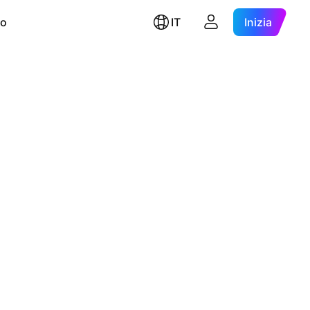
ro
IT
Inizia