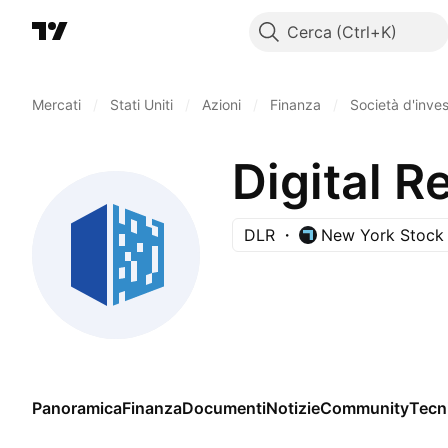
Cerca
Mercati
/
Stati Uniti
/
Azioni
/
Finanza
/
Società d'inve
Digital Re
DLR
New York Stock
Panoramica
Finanza
Documenti
Notizie
Community
Tecn