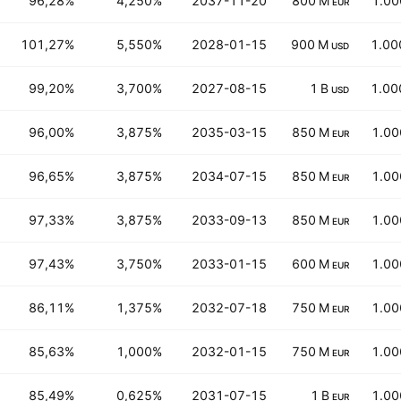
96,28%
4,250%
2037-11-20
800 M
1.00
EUR
101,27%
5,550%
2028-01-15
900 M
1.00
USD
99,20%
3,700%
2027-08-15
1 B
1.00
USD
96,00%
3,875%
2035-03-15
850 M
1.00
EUR
96,65%
3,875%
2034-07-15
850 M
1.00
EUR
97,33%
3,875%
2033-09-13
850 M
1.00
EUR
97,43%
3,750%
2033-01-15
600 M
1.00
EUR
86,11%
1,375%
2032-07-18
750 M
1.00
EUR
85,63%
1,000%
2032-01-15
750 M
1.00
EUR
85,49%
0,625%
2031-07-15
1 B
1.00
EUR