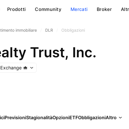
Prodotti
Community
Mercati
Broker
Alt
stimento immobiliare
/
DLR
/
Obbligazioni
alty Trust, Inc.
 Exchange
ici
Previsioni
Stagionalità
Opzioni
ETF
Obbligazioni
Altro