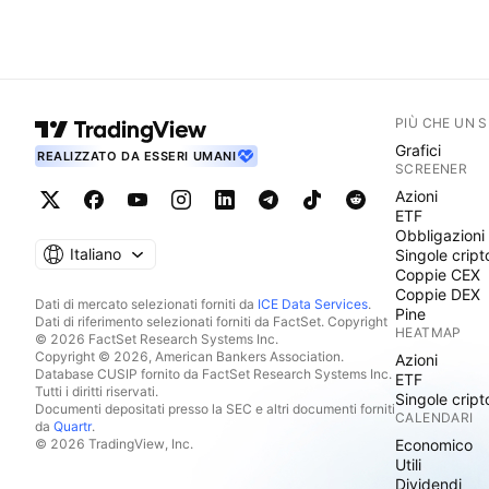
PIÙ CHE UN 
Grafici
REALIZZATO DA ESSERI UMANI
SCREENER
Azioni
ETF
Obbligazioni
Italiano
Singole cript
Coppie CEX
Coppie DEX
Dati di mercato selezionati forniti da
ICE Data Services
.
Pine
Dati di riferimento selezionati forniti da FactSet. Copyright
HEATMAP
© 2026 FactSet Research Systems Inc.
Copyright © 2026, American Bankers Association.
Azioni
Database CUSIP fornito da FactSet Research Systems Inc.
ETF
Tutti i diritti riservati.
Singole cript
Documenti depositati presso la SEC e altri documenti forniti
CALENDARI
da
Quartr
.
© 2026 TradingView, Inc.
Economico
Utili
Dividendi