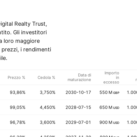
igital Realty Trust,
to. Gli investitori
la loro maggiore
 i prezzi, i rendimenti
le.
Importo
Data di
Prezzo %
Cedola %
in
maturazione
eccesso
93,86%
3,750%
2030-10-17
550 M
1.00
GBP
99,05%
4,450%
2028-07-15
650 M
1.00
USD
96,78%
3,600%
2029-07-01
900 M
1.00
USD