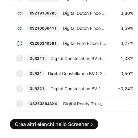
Digital Dutch Finco BV 1.25% 01-FEB-2031
3,80%
XS219136285
Digital Dutch Finco BV 1.5% 15-MAR-2030
3,59%
XS210066411
Digital Euro Finco, LLC 1.125% 09-APR-2028
3,27%
XS206349581
Digital Constellation BV 0.55% 16-APR-2029
1,08%
DLR211
D
Digital Constellation BV 0.2% 15-DEC-2026
0,50%
DLR21
D
Digital Constellation BV 1.7% 30-MAR-2027
−0,24%
DLR221
D
Digital Realty Trust, L.P. 1.875% 15-NOV-2029
—
US25389JAX4
U
Crea altri elenchi nello Screener