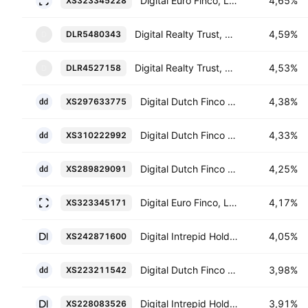
Digital Euro Finco, LLC 4.25% 20-NOV-2037
4,65%
XS323345228
Digital Realty Trust, L.P. 5.55% 15-JAN-2028
4,59%
DLR5480343
D
Digital Realty Trust, L.P. 3.7% 15-AUG-2027
4,53%
DLR4527158
D
Digital Dutch Finco BV 3.875% 15-MAR-2035
4,38%
XS297633775
Digital Dutch Finco BV 3.875% 15-JUL-2034
4,33%
XS310222992
Digital Dutch Finco BV 3.875% 13-SEP-2033
4,25%
XS289829091
Digital Euro Finco, LLC 3.75% 15-JAN-2033
4,17%
XS323345171
Digital Intrepid Holding BV 1.375% 18-JUL-2032
4,05%
XS242871600
Digital Dutch Finco BV 1.0% 15-JAN-2032
3,98%
XS223211542
Digital Intrepid Holding BV 0.625% 15-JUL-2031
3,91%
XS228083526