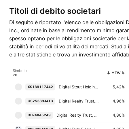
Titoli di debito societari
Di seguito è riportato l'elenco delle obbligazioni D
Inc., ordinate in base al rendimento minimo garanti
spesso optano per le obbligazioni societarie per 
stabilità in periodi di volatilità dei mercati. Studia
e altre statistiche e trova un investimento affidabi
Simbolo
YTW %
Digital Stout Holding, LLC 3.75% 17-OCT-2030
5,42%
XS189117442
X
Digital Realty Trust, L.P. 4.45% 15-JUL-2028
4,96%
US25389JAT3
U
Digital Realty Trust, L.P. 3.6% 01-JUL-2029
4,80%
DLR4845249
D