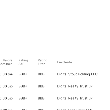
Valore
Rating
Rating
Emittente
nominale
S&P
Fitch
0,00
BBB+
BBB
Digital Stout Holding LLC
GBP
0,00
BBB+
BBB
Digital Realty Trust LP
USD
0,00
BBB+
BBB
Digital Realty Trust LP
USD